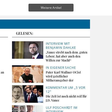
Weitere Artikel
GELESEN:
INTERVIEW MIT
BENJAMIN DAHLKE
„Vance strebt nach dem ,guten
Leben‘, hat aber auch den
Willen zur Macht“
IN EIGENER SACHE
 an
Pater Karl Wallner OCist
wird geistlicher
Mitherausgeber der
„Tagespost“
KOMMENTAR UM „5 VOR
12“
Die Zeit ist noch nicht reif für
J.D. Vance
ULF POSCHARDT IM
INTERVIEW