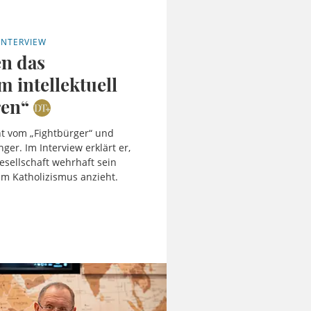
INTERVIEW
n das
 intellektuell
ren“
ht vom „Fightbürger“ und
ger. Im Interview erklärt er,
sellschaft wehrhaft sein
m Katholizismus anzieht.