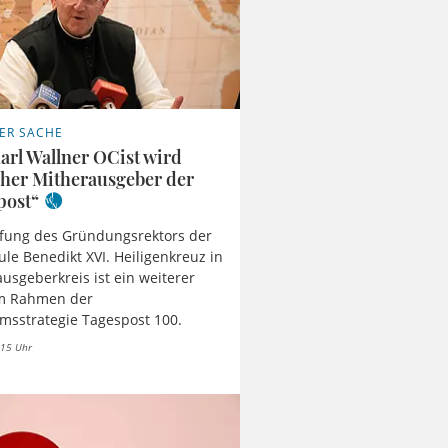
NER SACHE
arl Wallner OCist wird
icher Mitherausgeber der
post“
fung des Gründungsrektors der
le Benedikt XVI. Heiligenkreuz in
usgeberkreis ist ein weiterer
im Rahmen der
sstrategie Tagespost 100.
 15 Uhr