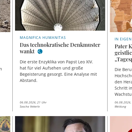
MAGNIFICA HUMANITAS
IN EIGE
Das technokratische Denkmuster
Pater K
wankt
geistl
„Tages
Die erste Enzyklika von Papst Leo XIV.
hat für viel Aufsehen und große
en
Die Beru
Begeisterung gesorgt. Eine Analyse mit
Hochschu
Abstand.
den Hera
Schritt 
Wachstum
06.08.2026, 21 Uhr
06.08.2026,
Sascha Vetterle
Meldung