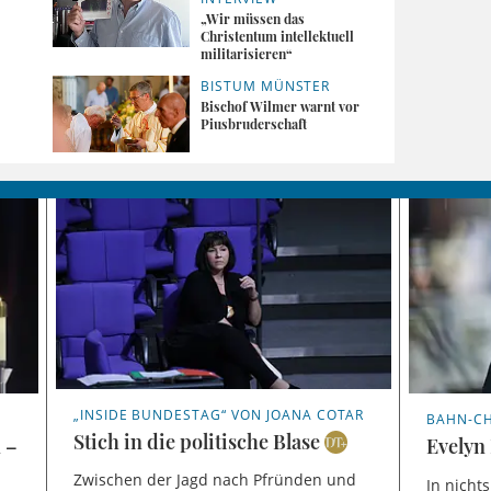
„Wir müssen das
Christentum intellektuell
militarisieren“
BISTUM MÜNSTER
Bischof Wilmer warnt vor
Piusbruderschaft
„INSIDE BUNDESTAG“ VON JOANA COTAR
BAHN-CH
Stich in die politische Blase
 –
Evelyn 
Zwischen der Jagd nach Pfründen und
In nicht