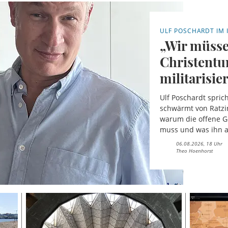
ULF POSCHARDT IM 
„Wir müsse
Christentum
militarisie
Ulf Poschardt spric
schwärmt von Ratzin
warum die offene Ge
muss und was ihn a
06.08.2026, 18 Uhr
Theo Hoenhorst