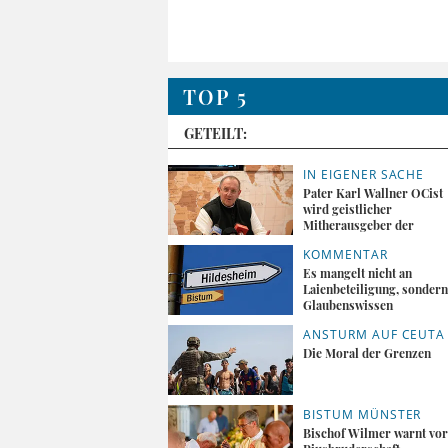
TOP 5
GETEILT:
IN EIGENER SACHE
Pater Karl Wallner OCist
wird geistlicher
Mitherausgeber der
„Tagespost“
KOMMENTAR
Es mangelt nicht an
Laienbeteiligung, sondern
Glaubenswissen
ANSTURM AUF CEUTA
Die Moral der Grenzen
BISTUM MÜNSTER
Bischof Wilmer warnt vor