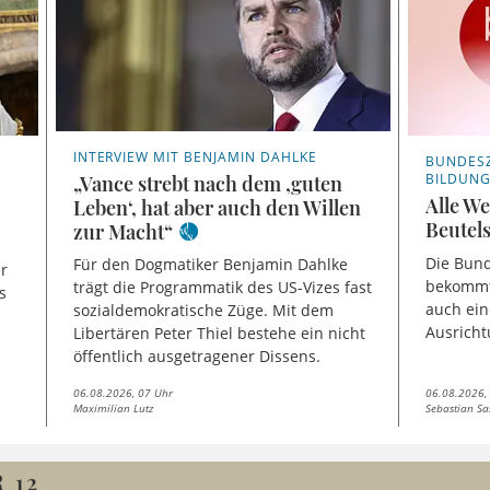
INTERVIEW MIT BENJAMIN DAHLKE
BUNDESZ
BILDUN
„Vance strebt nach dem ,guten
Alle W
Leben‘, hat aber auch den Willen
Beutel
zur Macht“
Die Bund
Für den Dogmatiker Benjamin Dahlke
er
bekommt 
trägt die Programmatik des US-Vizes fast
s
auch ein
sozialdemokratische Züge. Mit dem
Ausricht
Libertären Peter Thiel bestehe ein nicht
öffentlich ausgetragener Dissens.
06.08.2026, 07 Uhr
06.08.2026,
Maximilian Lutz
Sebastian Sa
 12