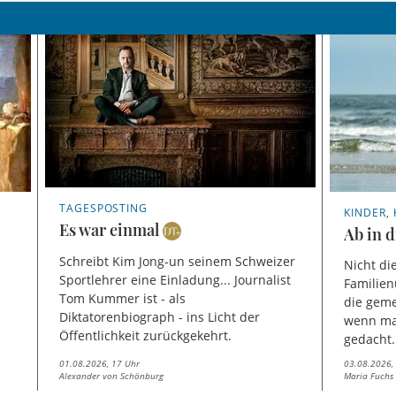
TAGESPOSTING
KINDER,
Es war einmal
Ab in d
Schreibt Kim Jong-un seinem Schweizer
Nicht di
Sportlehrer eine Einladung... Journalist
Familien
Tom Kummer ist - als
die gem
Diktatorenbiograph - ins Licht der
wenn ma
Öffentlichkeit zurückgekehrt.
gedacht.
01.08.2026, 17 Uhr
03.08.2026,
Alexander von Schönburg
Maria Fuchs