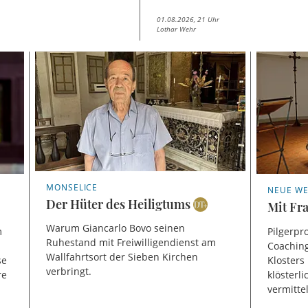
01.08.2026, 21 Uhr
Lothar Wehr
MONSELICE
NEUE WE
Der Hüter des Heiligtums
Mit Fr
Warum Giancarlo Bovo seinen
m
Pilgerpr
Ruhestand mit Freiwilligendienst am
Coachin
Wallfahrtsort der Sieben Kirchen
se
Klosters
verbringt.
re
klösterl
vermittel