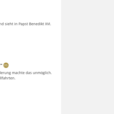
nd sieht in Papst Benedikt XVI.
e“
nderung machte das unmöglich.
llfahrten.