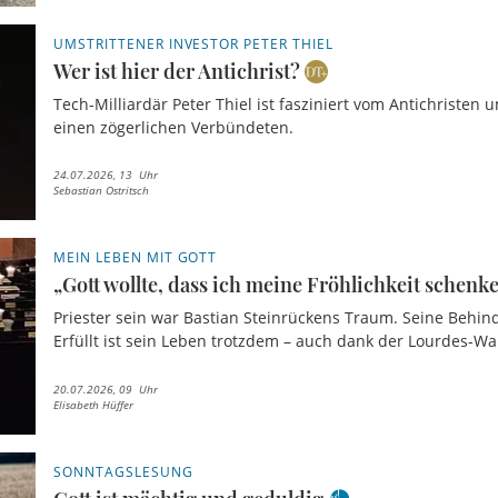
UMSTRITTENER INVESTOR PETER THIEL
Wer ist hier der Antichrist?
Tech-Milliardär Peter Thiel ist fasziniert vom Antichristen u
einen zögerlichen Verbündeten.
24.07.2026, 13 Uhr
Sebastian Ostritsch
MEIN LEBEN MIT GOTT
„Gott wollte, dass ich meine Fröhlichkeit schenk
Priester sein war Bastian Steinrückens Traum. Seine Behi
Erfüllt ist sein Leben trotzdem – auch dank der Lourdes-Wa
20.07.2026, 09 Uhr
Elisabeth Hüffer
SONNTAGSLESUNG