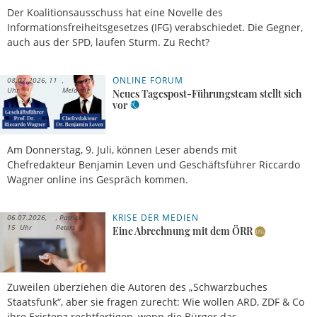
Der Koalitionsausschuss hat eine Novelle des
Informationsfreiheitsgesetzes (IFG) verabschiedet. Die Gegner,
auch aus der SPD, laufen Sturm. Zu Recht?
ONLINE FORUM
08.07.2026, 11
Uhr
Meldung
Neues Tagespost-Führungsteam stellt sich
vor
Am Donnerstag, 9. Juli, können Leser abends mit
Chefredakteur Benjamin Leven und Geschäftsführer Riccardo
Wagner online ins Gespräch kommen.
KRISE DER MEDIEN
06.07.2026,
Patrick
15 Uhr
Peters
Eine Abrechnung mit dem ÖRR
Zuweilen überziehen die Autoren des „Schwarzbuches
Staatsfunk“, aber sie fragen zurecht: Wie wollen ARD, ZDF & Co
ihre Existenz rechtfertigen, wenn die Bürger das ...