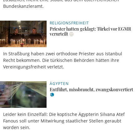
Bundeskanzleramt.
RELIGIONSFREIHEIT
30.05.2026,
José
18 Uhr
García
Priester hatten geklagt: Türkei vor EGMR
verurteilt
In Straßburg haben zwei orthodoxe Priester aus Istanbul
Recht bekommen. Die türkischen Behörden hätten ihre
Vereinigungsfreiheit verletzt.
ÄGYPTEN
29.05.2026, 16
Uhr
Meldung
Entführt, missbraucht, zwangskonvertiert
Leider kein Einzelfall: Die koptische Ägypterin Silvana Atef
Fanous soll unter Mitwirkung staatlicher Stellen geraubt
worden sein.