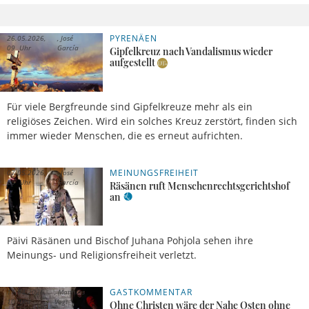
PYRENÄEN
26.05.2026,
José
09 Uhr
García
Gipfelkreuz nach Vandalismus wieder
aufgestellt
Für viele Bergfreunde sind Gipfelkreuze mehr als ein
religiöses Zeichen. Wird ein solches Kreuz zerstört, finden sich
immer wieder Menschen, die es erneut aufrichten.
MEINUNGSFREIHEIT
07.05.2026,
José
20 Uhr
García
Räsänen ruft Menschenrechtsgerichtshof
an
Päivi Räsänen und Bischof Juhana Pohjola sehen ihre
Meinungs- und Religionsfreiheit verletzt.
GASTKOMMENTAR
11.04.2026,
Matthias
10 Uhr
Vogt
Ohne Christen wäre der Nahe Osten ohne