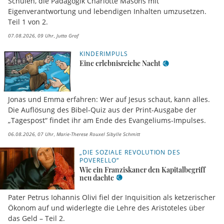
Schulen, die Pädagogik Charlotte Masons mit
Eigenverantwortung und lebendigen Inhalten umzusetzen.
Teil 1 von 2.
07.08.2026, 09 Uhr
Jutta Graf
KINDERIMPULS
Eine erlebnisreiche Nacht
Jonas und Emma erfahren: Wer auf Jesus schaut, kann alles.
Die Auflösung des Bibel-Quiz aus der Print-Ausgabe der
„Tagespost“ findet ihr am Ende des Evangeliums-Impulses.
06.08.2026, 07 Uhr
Marie-Therese Rouxel Sibylle Schmitt
„DIE SOZIALE REVOLUTION DES
POVERELLO“
Wie ein Franziskaner den Kapitalbegriff
neu dachte
Pater Petrus Iohannis Olivi fiel der Inquisition als ketzerischer
Ökonom auf und widerlegte die Lehre des Aristoteles über
das Geld – Teil 2.