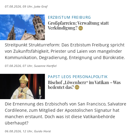
07.08.2026, 09 Uhr
Jutta Graf
ERZBISTUM FREIBURG
Großpfarreien: Verwaltung statt
Verkündigung?
Streitpunkt Strukturreform: Das Erzbistum Freiburg spricht
von Zukunftsfähigkeit, Priester und Laien von mangelnder
Kommunikation, Degradierung, Enteignung und Bürokratie.
07.08.2026, 07 Uhr
Susanne Hartfiel
PAPST LEOS PERSONALPOLITIK
Bischof „Löwenherz“ im Vatikan – Was
bedeutet das?
Die Ernennung des Erzbischofs von San Francisco, Salvatore
Cordileone, zum Mitglied der Apostolischen Signatur hat
manchen erstaunt. Doch was ist diese Vatikanbehörde
überhaupt?
06.08.2026, 12 Uhr
Guido Horst