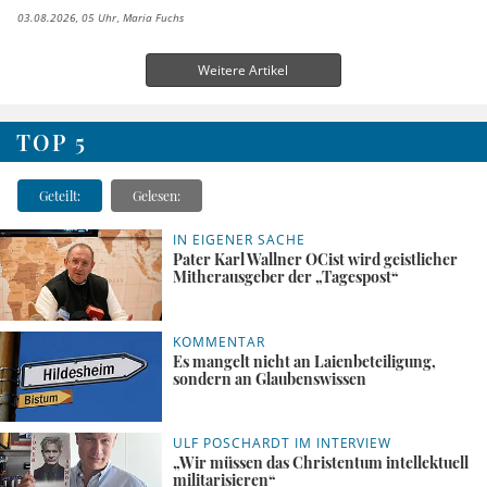
03.08.2026, 05 Uhr
Maria Fuchs
Weitere Artikel
TOP 5
Geteilt:
Gelesen:
IN EIGENER SACHE
Pater Karl Wallner OCist wird geistlicher
Mitherausgeber der „Tagespost“
KOMMENTAR
Es mangelt nicht an Laienbeteiligung,
sondern an Glaubenswissen
ULF POSCHARDT IM INTERVIEW
„Wir müssen das Christentum intellektuell
militarisieren“