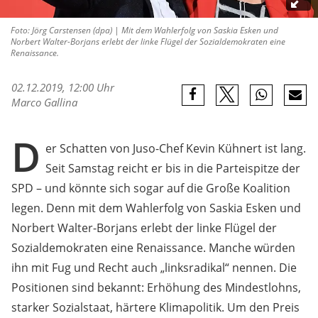
Foto: Jörg Carstensen (dpa) | Mit dem Wahlerfolg von Saskia Esken und
Norbert Walter-Borjans erlebt der linke Flügel der Sozialdemokraten eine
Renaissance.
02.12.2019, 12:00 Uhr
Marco Gallina
D
er Schatten von Juso-Chef Kevin Kühnert ist lang.
Seit Samstag reicht er bis in die Parteispitze der
SPD – und könnte sich sogar auf die Große Koalition
legen. Denn mit dem Wahlerfolg von Saskia Esken und
Norbert Walter-Borjans erlebt der linke Flügel der
Sozialdemokraten eine Renaissance. Manche würden
ihn mit Fug und Recht auch „linksradikal“ nennen. Die
Positionen sind bekannt: Erhöhung des Mindestlohns,
starker Sozialstaat, härtere Klimapolitik. Um den Preis