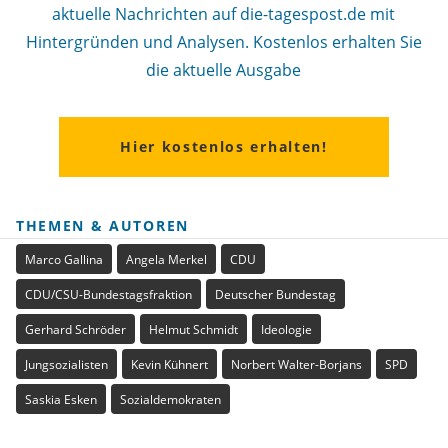
aktuelle Nachrichten auf die-tagespost.de mit
Hintergründen und Analysen. Kostenlos erhalten Sie
die aktuelle Ausgabe
Hier kostenlos erhalten!
THEMEN & AUTOREN
Marco Gallina
Angela Merkel
CDU
CDU/CSU-Bundestagsfraktion
Deutscher Bundestag
Gerhard Schröder
Helmut Schmidt
Ideologie
Jungsozialisten
Kevin Kühnert
Norbert Walter-Borjans
SPD
Saskia Esken
Sozialdemokraten