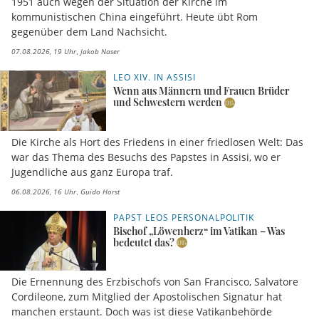
1951 auch wegen der Situation der Kirche im
kommunistischen China eingeführt. Heute übt Rom
gegenüber dem Land Nachsicht.
07.08.2026, 19 Uhr
Jakob Naser
LEO XIV. IN ASSISI
Wenn aus Männern und Frauen Brüder
und Schwestern werden
Die Kirche als Hort des Friedens in einer friedlosen Welt: Das
war das Thema des Besuchs des Papstes in Assisi, wo er
Jugendliche aus ganz Europa traf.
06.08.2026, 16 Uhr
Guido Horst
PAPST LEOS PERSONALPOLITIK
Bischof „Löwenherz“ im Vatikan – Was
bedeutet das?
Die Ernennung des Erzbischofs von San Francisco, Salvatore
Cordileone, zum Mitglied der Apostolischen Signatur hat
manchen erstaunt. Doch was ist diese Vatikanbehörde