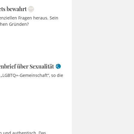
ets bewahrt
enziellen Fragen heraus. Sein
schen Gründen?
nbrief über Sexualität
r „LGBTQ+-Gemeinschaft“, so die
n und authentisch. Das