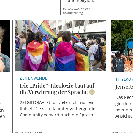
und Religion.
03.07.2023, 10 Uhr
Vorabmeldung
ZEITENWENDE
TITELK
Die „Pride“-Ideologie baut auf
e
Jenseit
die Verwirrung der Sprache
Das Rech
2SLGBTQIA+ ist für viele nicht nur ein
gleiche
n
Rätsel. Die sich dahinter verbergende
oder der
en
Community verwirrt auch die Sprache.
Ansichte
den
04.06.2023, 05 Uhr
03.06.2023, 13