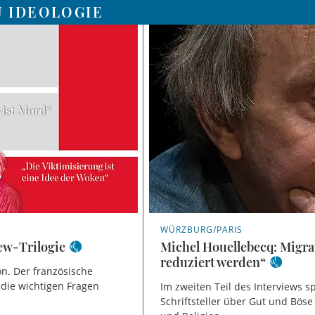
U IDEOLOGIE
WÜRZBURG/PARIS
ew-Trilogie
Michel Houellebecq: Migrat
reduziert werden“
on. Der französische
r die wichtigen Fragen
Im zweiten Teil des Interviews s
Schriftsteller über Gut und Böse