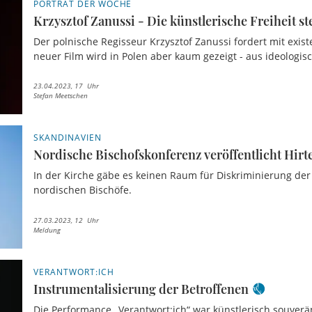
PORTRÄT DER WOCHE
Krzysztof Zanussi - Die künstlerische Freiheit st
Der polnische Regisseur Krzysztof Zanussi fordert mit exist
neuer Film wird in Polen aber kaum gezeigt - aus ideologi
23.04.2023, 17 Uhr
Stefan Meetschen
SKANDINAVIEN
Nordische Bischofskonferenz veröffentlicht Hirte
In der Kirche gäbe es keinen Raum für Diskriminierung de
nordischen Bischöfe.
27.03.2023, 12 Uhr
Meldung
VERANTWORT:ICH
Instrumentalisierung der Betroffenen
Die Performance „Verantwort:ich“ war künstlerisch souverä