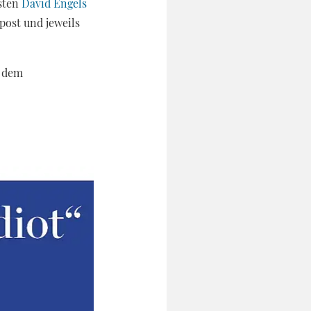
sten
David Engels
post und jeweils
u dem