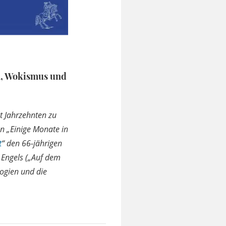
m, Wokismus und
it Jahrzehnten zu
en „Einige Monate in
t
“ den 66-jährigen
 Engels („Auf dem
logien und die