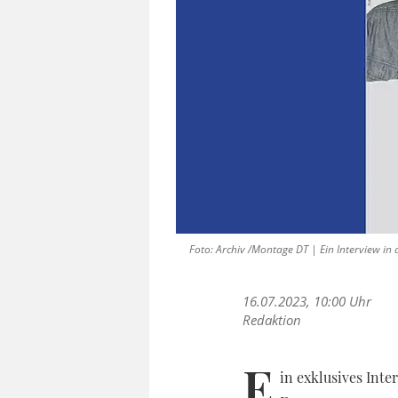
Foto: Archiv /Montage DT | Ein Interview in 
16.07.2023, 10:00 Uhr
Redaktion
E
in exklusives Inte