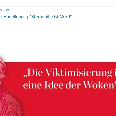
RVIEW
l Houellebecq: "Sterbehilfe ist Mord"