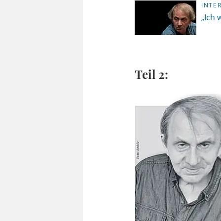
INTE
„Ich 
Teil 2: