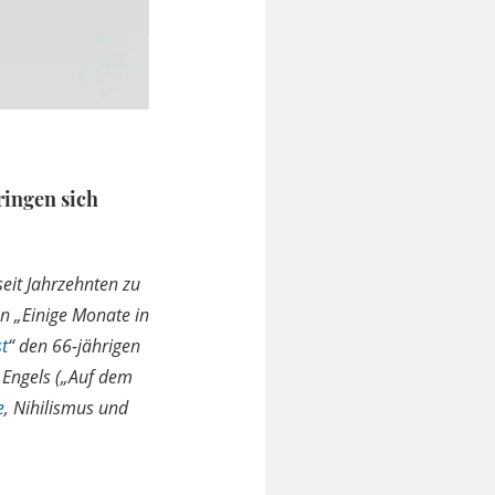
ringen sich
seit Jahrzehnten zu
en „Einige Monate in
t
“ den 66-jährigen
 Engels („Auf dem
e
, Nihilismus und