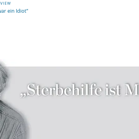
RVIEW
war ein Idiot“