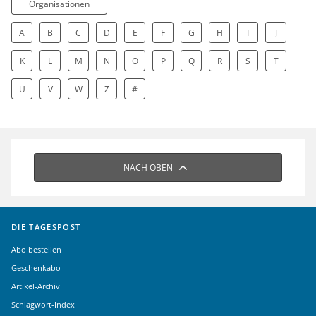
Organisationen
A
B
C
D
E
F
G
H
I
J
K
L
M
N
O
P
Q
R
S
T
U
V
W
Z
#
NACH OBEN
DIE TAGESPOST
Abo bestellen
Geschenkabo
Artikel-Archiv
Schlagwort-Index