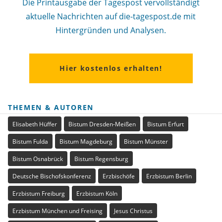
Die Printausgabe der Tagespost vervollständigt
aktuelle Nachrichten auf die-tagespost.de mit
Hintergründen und Analysen.
Hier kostenlos erhalten!
THEMEN & AUTOREN
Elisabeth Hüffer
Bistum Dresden-Meißen
Bistum Erfurt
Bistum Fulda
Bistum Magdeburg
Bistum Münster
Bistum Osnabrück
Bistum Regensburg
Deutsche Bischofskonferenz
Erzbischöfe
Erzbistum Berlin
Erzbistum Freiburg
Erzbistum Köln
Erzbistum München und Freising
Jesus Christus