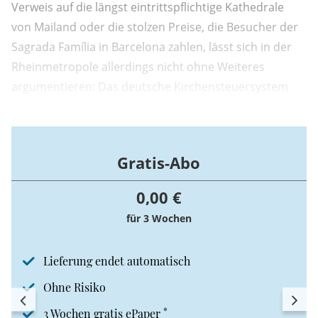
Verweis auf die längst eintrittspflichtige Kathedrale
von Mailand oder die stolzen Preise, die Besucher der
Sagrada Família in Barcelona zahlen, lässt sich in der
Rheinmetropole allerdings nicht ohne Weiteres
argumentieren: Das deutsche Kirchensteuersystem
beflügelt eine Gratismentalität. Und diese hat dem
Kölner Dom als augenfälligem Zentrum der
Evangelisierung durchaus geschadet.
Gratis-Abo
0,00 €
für 3 Wochen
Lieferung endet automatisch
Ohne Risiko
*
3 Wochen gratis ePaper