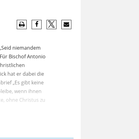
? „Seid niemandem
 Für Bischof Antonio
hristlichen
ck hat er dabei die
rief „Es gibt keine
bleibe, wenn ihnen
te, ohne Christus zu