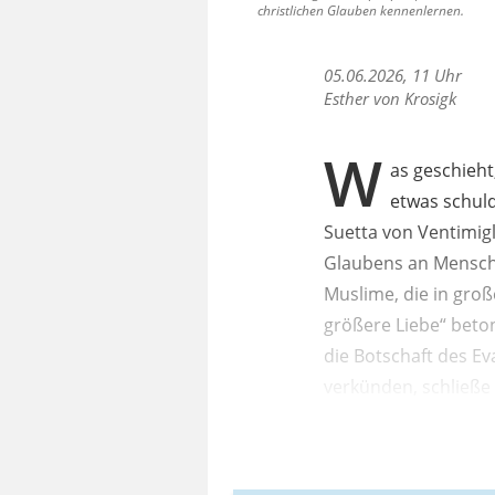
christlichen Glauben kennenlernen.
05.06.2026, 11 Uhr
Esther von Krosigk
W
as geschieh
etwas schuld
Suetta von Ventimigl
Glaubens an Mensche
Muslime, die in groß
größere Liebe“ beto
die Botschaft des Ev
verkünden, schließe