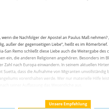
t, wenn die Nachfolger der Apostel an Paulus Maß nehmen
ig, außer der gegenseitigen Liebe“, heißt es im Römerbrief.
ia-San Remo schließt diese Liebe auch die Weitergabe des c
n ein, die anderen Religionen angehören. Besonders im Bli
er Zahl nach Europa einwandern. In seinem aktuellen Hirtenb
nt Suetta, dass die Aufnahme von Migranten unvollständig 
angeliums vorenthalten werde. Wer nur materielle Hilfe leis
 nach seiner Auffassung das Wesentliche aus.
Unsere Empfehlung