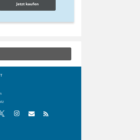
Jetzt kaufen
T
m
utz