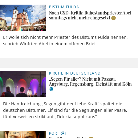
BISTUM FULDA
27.08.2025,
Jakob
14 Uhr
Ranke
Nach CSD-Kritik: Ruhestandspriester Abel
sonntags nicht mehr eingesetzt
Er wolle sich nicht mehr Priester des Bistums Fulda nennen,
schrieb Winfried Abel in einem offenen Brief.
KIRCHE IN DEUTSCHLAND
06.08.2025, 13
Uhr
Meldung
„Segen für alle“? Nicht mit Passau,
Augsburg, Regensburg, Eichstätt und Köln
Die Handreichung „Segen gibt der Liebe Kraft“ spaltet die
deutschen Bistümer. Elf sind für die Segnungen aller Paare,
fünf verweisen strikt auf „Fiducia supplicans“.
PORTRÄT
23.07.2025,
Regina
21 Uhr
Einig