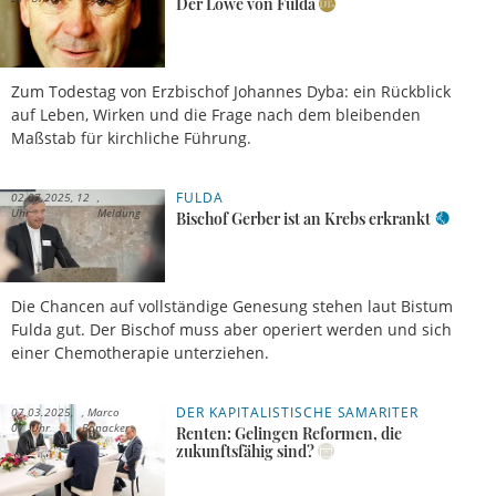
Der Löwe von Fulda
Zum Todestag von Erzbischof Johannes Dyba: ein Rückblick
auf Leben, Wirken und die Frage nach dem bleibenden
Maßstab für kirchliche Führung.
FULDA
02.07.2025, 12
Uhr
Meldung
Bischof Gerber ist an Krebs erkrankt
Die Chancen auf vollständige Genesung stehen laut Bistum
Fulda gut. Der Bischof muss aber operiert werden und sich
einer Chemotherapie unterziehen.
DER KAPITALISTISCHE SAMARITER
07.03.2025,
Marco
07 Uhr
Bonacker
Renten: Gelingen Reformen, die
zukunftsfähig sind?