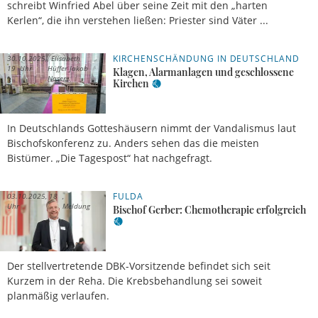
schreibt Winfried Abel über seine Zeit mit den „harten
Kerlen“, die ihn verstehen ließen: Priester sind Väter ...
KIRCHENSCHÄNDUNG IN DEUTSCHLAND
30.10.2025,
Elisabeth
19 Uhr
Hüffer Jakob
Klagen, Alarmanlagen und geschlossene
Naser
Kirchen
In Deutschlands Gotteshäusern nimmt der Vandalismus laut
Bischofskonferenz zu. Anders sehen das die meisten
Bistümer. „Die Tagespost“ hat nachgefragt.
FULDA
03.10.2025, 18
Uhr
Meldung
Bischof Gerber: Chemotherapie erfolgreich
Der stellvertretende DBK-Vorsitzende befindet sich seit
Kurzem in der Reha. Die Krebsbehandlung sei soweit
planmäßig verlaufen.