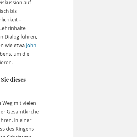
Diskussion auf
sch bis
lichkeit –
Lehrinhalte
en Dialog führen,
gen wie etwa
John
bens, um die
ieren.
 Sie dieses
 Weg mit vielen
der Gesamtkirche
hren. In einer
ess des Ringens