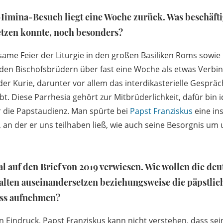
Iimina-Besuch liegt eine Woche zurück. Was beschäftigt
etzen konnte, noch besonders?
ame Feier der Liturgie in den großen Basiliken Roms sowie
en Bischofsbrüdern über fast eine Woche als etwas Verbi
r Kurie, darunter vor allem das interdikasterielle Gespräch
t. Diese Parrhesia gehört zur Mitbrüderlichkeit, dafür bin 
 die Papstaudienz. Man spürte bei
Papst Franziskus
eine in
t, an der er uns teilhaben ließ, wie auch seine Besorgnis um 
l auf den Brief von 2019 verwiesen. Wie wollen die de
nhalten auseinandersetzen beziehungsweise die päpstli
ess aufnehmen?
en Eindruck, Papst Franziskus kann nicht verstehen, dass se