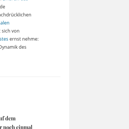
rde
chdrücklichen
alen
 sich von
stes
ernst nehme:
 Dynamik des
auf dem
ur noch einmal