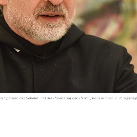
Atempausen des Gebetes und des Hörens auf den Herrn", habe es auch in Rom geheiß