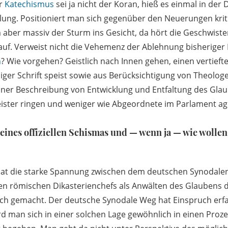
er
Katechismus
sei ja nicht der Koran, hieß es einmal in der 
ung. Positioniert man sich gegenüber den Neuerungen kriti
 aber massiv der Sturm ins Gesicht, da hört die Geschwister
 auf. Verweist nicht die Vehemenz der Ablehnung bisheriger 
h
? Wie vorgehen? Geistlich nach Innen gehen, einen vertieft
iliger Schrift speist sowie aus Berücksichtigung von Theolo
ner Beschreibung von Entwicklung und Entfaltung des Glau
ister ringen und weniger wie Abgeordnete im Parlament ag
eines offiziellen Schismas und — wenn ja — wie wollen
at die starke Spannung zwischen dem deutschen Synodalen
den römischen Dikasterienchefs als Anwälten des Glaubens 
lich gemacht. Der deutsche Synodale Weg hat Einspruch erfa
ird man sich in einer solchen Lage gewöhnlich in einen Proz