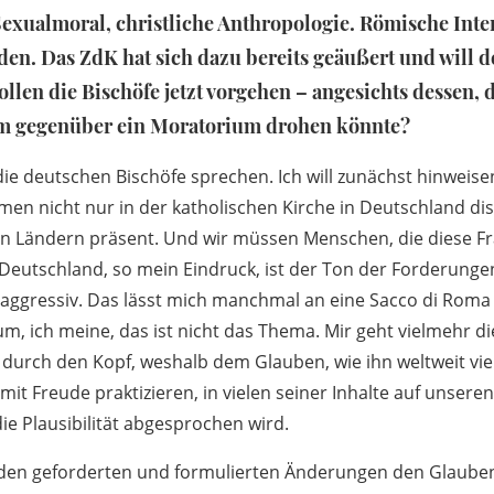
exualmoral, christliche Anthropologie. Römische Inte
den. Das ZdK hat sich dazu bereits geäußert und will 
len die Bischöfe jetzt vorgehen – angesichts dessen, d
m gegenüber ein Moratorium drohen könnte?
 die deutschen Bischöfe sprechen. Ich will zunächst hinweisen
en nicht nur in der katholischen Kirche in Deutschland dis
en Ländern präsent. Und wir müssen Menschen, die diese F
Deutschland, so mein Eindruck, ist der Ton der Forderungen
 aggressiv. Das lässt mich manchmal an eine Sacco di Rom
, ich meine, das ist nicht das Thema. Mir geht vielmehr di
 durch den Kopf, weshalb dem Glauben, wie ihn weltweit vie
 mit Freude praktizieren, in vielen seiner Inhalte auf unse
e Plausibilität abgesprochen wird.
den geforderten und formulierten Änderungen den Glaube