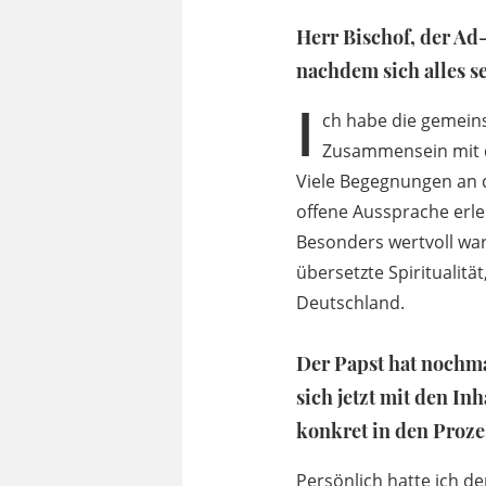
Herr Bischof, der Ad-
nachdem sich alles s
I
ch habe die gemeins
Zusammensein mit d
Viele Begegnungen an de
offene Aussprache erleb
Besonders wertvoll war
übersetzte Spiritualitä
Deutschland.
Der Papst hat nochma
sich jetzt mit den I
konkret in den Proz
Persönlich hatte ich d