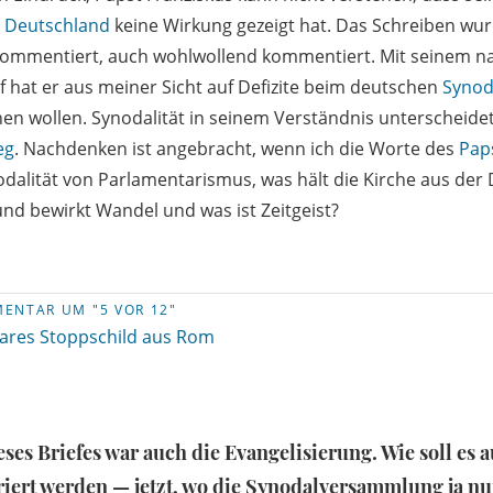
n Deutschland
keine Wirkung gezeigt hat. Das Schreiben wu
mmentiert, auch wohlwollend kommentiert. Mit seinem na
f hat er aus meiner Sicht auf Defizite beim deutschen
Synod
 wollen. Synodalität in seinem Verständnis unterscheidet
eg
. Nachdenken ist angebracht, wenn ich die Worte des
Pap
dalität von Parlamentarismus, was hält die Kirche aus der
nd bewirkt Wandel und was ist Zeitgeist?
ENTAR UM "5 VOR 12"
lares Stoppschild aus Rom
ses Briefes war auch die Evangelisierung. Wie soll es 
iert werden — jetzt, wo die Synodalversammlung ja n