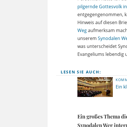
pilgernde Gottesvolk i
entgegengenommen, ko
Hinweis auf diesen Brie
Weg
aufmerksam machen
unserem
Synodalen W
was unterscheidet Syno
Evangeliums lebendig u
LESEN SIE AUCH:
KOMM
Ein k
Ein großes Thema die
Synodalen Weg integr