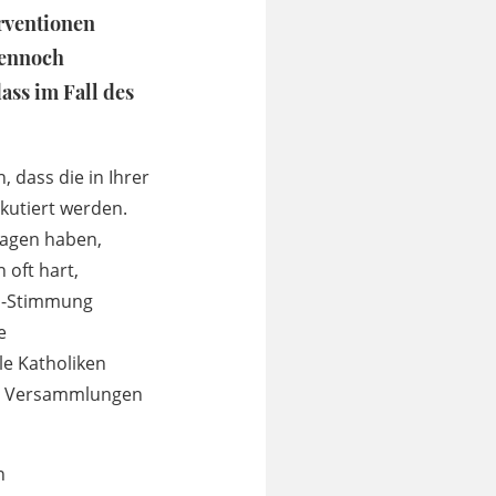
rventionen
dennoch
ass im Fall des
, dass die in Ihrer
kutiert werden.
ragen haben,
 oft hart,
a -Stimmung
e
le Katholiken
ren Versammlungen
n