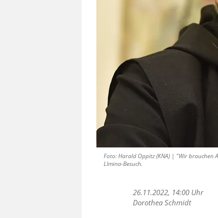
Foto: Harald Oppitz (KNA) | "Wir brauchen 
LImina-Besuch.
26.11.2022, 14:00 Uhr
Dorothea Schmidt