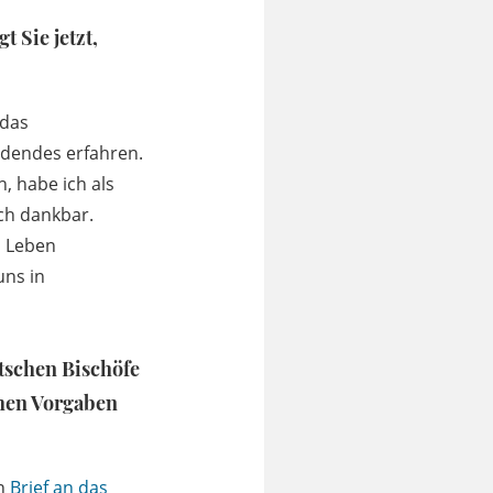
 Sie jetzt,
 das
ndendes erfahren.
, habe ich als
ich dankbar.
s Leben
uns in
utschen Bischöfe
chen Vorgaben
in
Brief an das