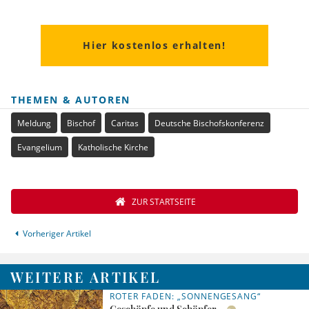
Hier kostenlos erhalten!
THEMEN & AUTOREN
Meldung
Bischof
Caritas
Deutsche Bischofskonferenz
Evangelium
Katholische Kirche
ZUR STARTSEITE
Vorheriger Artikel
WEITERE ARTIKEL
ROTER FADEN: „SONNENGESANG“