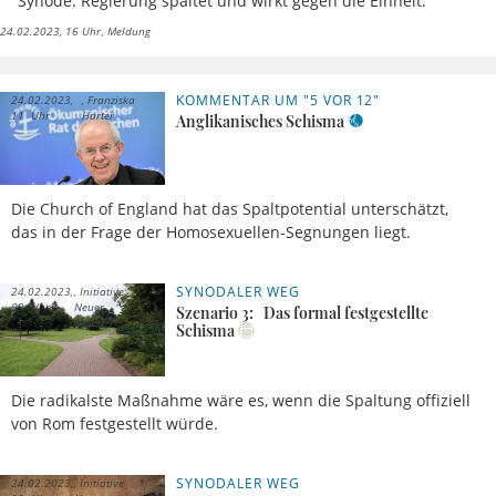
Synode. Regierung spaltet und wirkt gegen die Einheit.
24.02.2023, 16 Uhr
Meldung
KOMMENTAR UM "5 VOR 12"
24.02.2023,
Franziska
11 Uhr
Harter
Anglikanisches Schisma
Die Church of England hat das Spaltpotential unterschätzt,
das in der Frage der Homosexuellen-Segnungen liegt.
SYNODALER WEG
24.02.2023,
Initiative
09 Uhr
Neuer
Szenario 3: Das formal festgestellte
Anfang
Schisma
Die radikalste Maßnahme wäre es, wenn die Spaltung offiziell
von Rom festgestellt würde.
SYNODALER WEG
24.02.2023,
Initiative