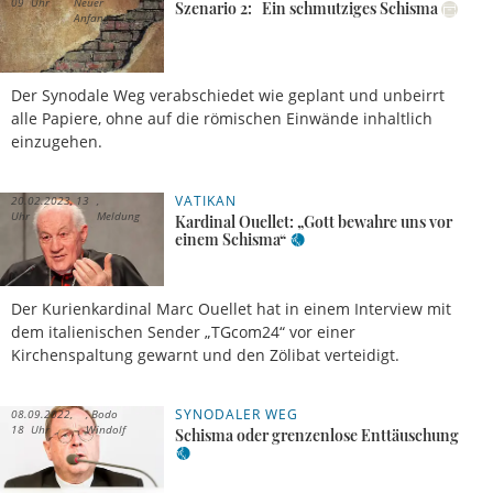
09 Uhr
Neuer
Szenario 2: Ein schmutziges Schisma
Anfang
Der Synodale Weg verabschiedet wie geplant und unbeirrt
alle Papiere, ohne auf die römischen Einwände inhaltlich
einzugehen.
VATIKAN
20.02.2023, 13
Uhr
Meldung
Kardinal Ouellet: „Gott bewahre uns vor
einem Schisma“
Der Kurienkardinal Marc Ouellet hat in einem Interview mit
dem italienischen Sender „TGcom24“ vor einer
Kirchenspaltung gewarnt und den Zölibat verteidigt.
SYNODALER WEG
08.09.2022,
Bodo
18 Uhr
Windolf
Schisma oder grenzenlose Enttäuschung