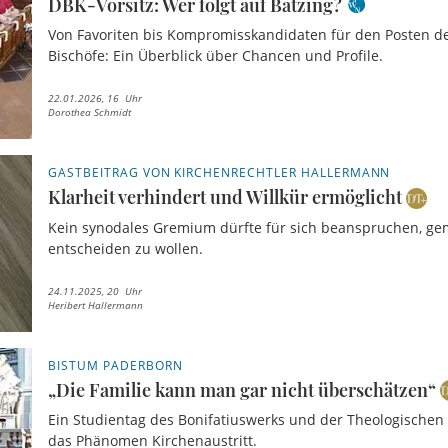
DBK-Vorsitz: Wer folgt auf Bätzing?
Von Favoriten bis Kompromisskandidaten für den Posten d
Bischöfe: Ein Überblick über Chancen und Profile.
22.01.2026, 16 Uhr
Dorothea Schmidt
GASTBEITRAG VON KIRCHENRECHTLER HALLERMANN
Klarheit verhindert und Willkür ermöglicht
Kein synodales Gremium dürfte für sich beanspruchen, g
entscheiden zu wollen.
24.11.2025, 20 Uhr
Heribert Hallermann
BISTUM PADERBORN
„Die Familie kann man gar nicht überschätzen“
Ein Studientag des Bonifatiuswerks und der Theologischen
das Phänomen Kirchenaustritt.