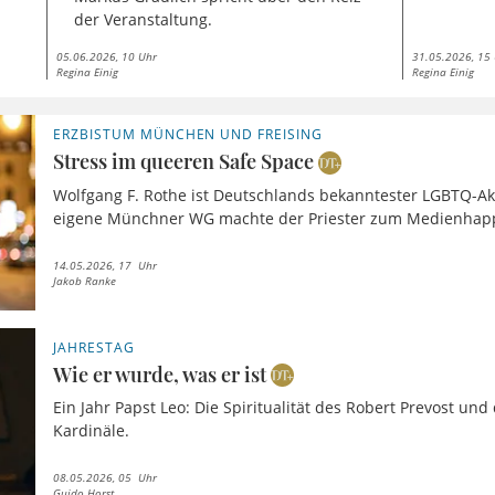
der Veranstaltung.
05.06.2026, 10 Uhr
31.05.2026, 15
Regina Einig
Regina Einig
ERZBISTUM MÜNCHEN UND FREISING
Stress im queeren Safe Space
Wolfgang F. Rothe ist Deutschlands bekanntester LGBTQ-Akti
eigene Münchner WG machte der Priester zum Medienhap
14.05.2026, 17 Uhr
Jakob Ranke
JAHRESTAG
Wie er wurde, was er ist
Ein Jahr Papst Leo: Die Spiritualität des Robert Prevost un
Kardinäle.
08.05.2026, 05 Uhr
Guido Horst