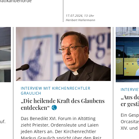
 Vatikanbehörde
17.07.2026, 13 Uhr
Heribert Hallermann
INTERVIEW MIT KIRCHENRECHTLER
INTERVI
GRAULICH
„Aus d
„Die heilende Kraft des Glaubens
er ges
entdecken“
Ein Gesp
Das Benedikt XVI. Forum in Altötting
uf.
Orcasita
zieht Priester, Ordensleute und Laien
XIV. und
jeden Alters an. Der Kirchenrechtler
Markus Graulich spricht über den Reiz