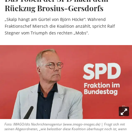
Rückzug Brosius-Gersdorfs
„Skalp hängt am Gürtel von Björn Höcke“: Während
Fraktionschef Miersch die Koalition anzählt, spricht Ralf
Stegner vom Triumph des rechten „Mobs“.
Foto: IMAGO/dts Nachrichtenagentur (www.imago-images.de) | Fragt sich mit
seinen Abgeordneten, „wie belastbar diese Koalition überhaupt noch ist, wenn