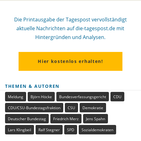
Die Printausgabe der Tagespost vervollständigt
aktuelle Nachrichten auf die-tagespost.de mit
Hintergründen und Analysen.
Hier kostenlos erhalten!
THEMEN & AUTOREN
Meldung
Björn Höcke
Bundesverfassungsgericht
CDU
CDU/CSU-Bundestagsfraktion
CSU
Demokratie
Deutscher Bundestag
Friedrich Merz
Jens Spahn
Lars Klingbeil
Ralf Stegner
SPD
Sozialdemokraten