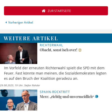
ZUR STARTSEITE
Vorheriger Artikel
WEITERE ARTIKEL
RICHTERWAHL
Obacht, sonst isch over!
Im Vorfeld der erneuten Richterwahl spielt die SPD mit dem
Feuer. Fast könnte man meinen, die Sozialdemokraten legten
es auf den Bruch der Koalition geradezu an.
29.08.2025, 19 Uhr
Stefan Rehder
SPAHN-RÜCKTRITT
Merz: „richtig und unvermeidlich“