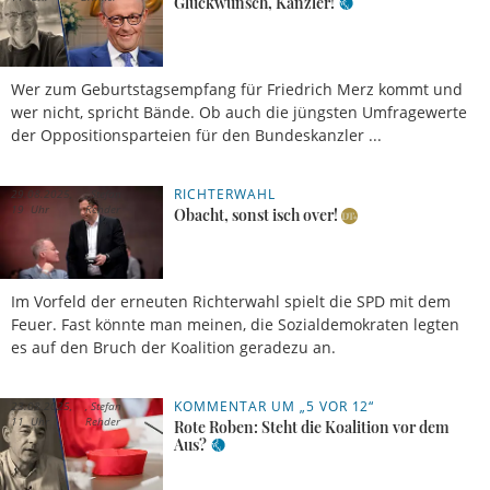
Glückwunsch, Kanzler!
Wer zum Geburtstagsempfang für Friedrich Merz kommt und
wer nicht, spricht Bände. Ob auch die jüngsten Umfragewerte
der Oppositionsparteien für den Bundeskanzler ...
RICHTERWAHL
29.08.2025,
Stefan
19 Uhr
Rehder
Obacht, sonst isch over!
Im Vorfeld der erneuten Richterwahl spielt die SPD mit dem
Feuer. Fast könnte man meinen, die Sozialdemokraten legten
es auf den Bruch der Koalition geradezu an.
KOMMENTAR UM „5 VOR 12“
23.08.2025,
Stefan
11 Uhr
Rehder
Rote Roben: Steht die Koalition vor dem
Aus?