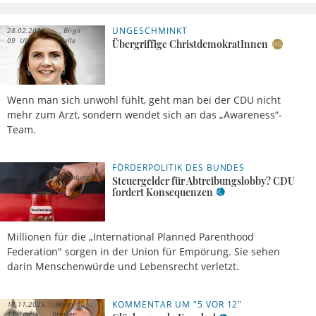
UNGESCHMINKT
28.02.2026,
Birgit
09 Uhr
Kelle
Übergriffige ChristdemokratInnen
Wenn man sich unwohl fühlt, geht man bei der CDU nicht
mehr zum Arzt, sondern wendet sich an das „Awareness“-
Team.
FÖRDERPOLITIK DES BUNDES
07.02.2026, 12
Uhr
Meldung
Steuergelder für Abtreibungslobby? CDU
fordert Konsequenzen
Millionen für die „International Planned Parenthood
Federation" sorgen in der Union für Empörung. Sie sehen
darin Menschenwürde und Lebensrecht verletzt.
KOMMENTAR UM "5 VOR 12"
11.11.2025,
Henry C.
11 Uhr
Brinker