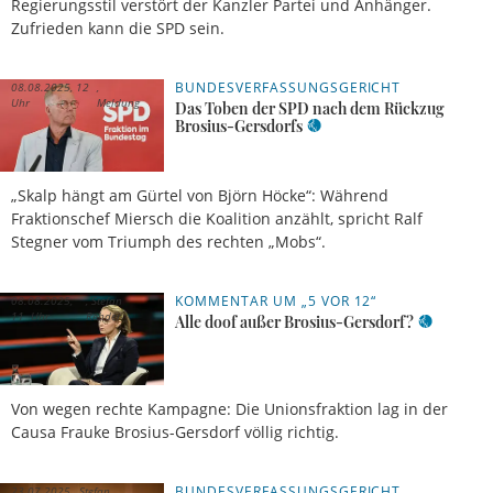
Regierungsstil verstört der Kanzler Partei und Anhänger.
Zufrieden kann die SPD sein.
BUNDESVERFASSUNGSGERICHT
08.08.2025, 12
Uhr
Meldung
Das Toben der SPD nach dem Rückzug
Brosius-Gersdorfs
„Skalp hängt am Gürtel von Björn Höcke“: Während
Fraktionschef Miersch die Koalition anzählt, spricht Ralf
Stegner vom Triumph des rechten „Mobs“.
KOMMENTAR UM „5 VOR 12“
08.08.2025,
Stefan
11 Uhr
Rehder
Alle doof außer Brosius-Gersdorf?
Von wegen rechte Kampagne: Die Unionsfraktion lag in der
Causa Frauke Brosius-Gersdorf völlig richtig.
BUNDESVERFASSUNGSGERICHT
23.07.2025,
Stefan