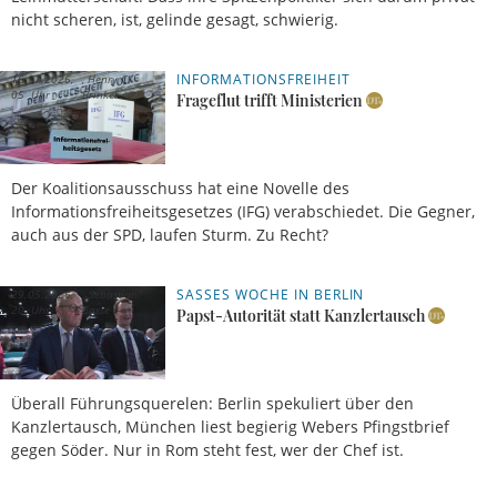
nicht scheren, ist, gelinde gesagt, schwierig.
INFORMATIONSFREIHEIT
16.07.2026,
Henry C.
05 Uhr
Brinker
Frageflut trifft Ministerien
Der Koalitionsausschuss hat eine Novelle des
Informationsfreiheitsgesetzes (IFG) verabschiedet. Die Gegner,
auch aus der SPD, laufen Sturm. Zu Recht?
SASSES WOCHE IN BERLIN
29.05.2026,
Sebastian
20 Uhr
Sasse
Papst-Autorität statt Kanzlertausch
Überall Führungsquerelen: Berlin spekuliert über den
Kanzlertausch, München liest begierig Webers Pfingstbrief
gegen Söder. Nur in Rom steht fest, wer der Chef ist.