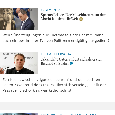
KOMMENTAR
18.07.2026,
Sebastian
16 Uhr
Sasse
Spahns Fehler: Der Maschinenraum der
Macht ist nicht die Welt
Wenn Überzeugungen nur Knetmasse sind: Hat mit Spahn
auch ein bestimmter Typ von Politikern endgültig ausgedient?
LEIHMUTTERSCHAFT
18.07.2026, 11
Uhr
Meldung
„Skandal“: Oster äußert sich als erster
Bischof zu Spahn
Zerrissen zwischen „rigorosen Lehren“ und dem „echten
Leben“? Während der CDU-Politiker sich verteidigt, stellt der
Passauer Bischof klar, was katholisch ist.
EINWURF – DIE „TAGESPOST“-WM-
17.07.2026,
Jakob