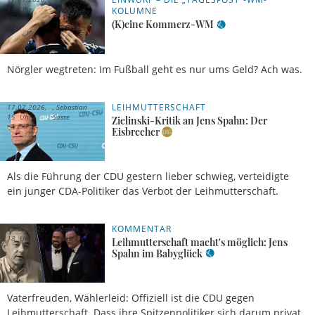
16 Uhr
Ranke
KOLUMNE
(K)eine Kommerz-WM
Nörgler wegtreten: Im Fußball geht es nur ums Geld? Ach was.
LEIHMUTTERSCHAFT
17.07.2026,
Sebastian
15 Uhr
Sasse
Zielinski-Kritik an Jens Spahn: Der
Eisbrecher
Als die Führung der CDU gestern lieber schwieg, verteidigte
ein junger CDA-Politiker das Verbot der Leihmutterschaft.
KOMMENTAR
15.07.2026,
Stefan
18 Uhr
Rehder
Leihmutterschaft macht's möglich: Jens
Spahn im Babyglück
Vaterfreuden, Wählerleid: Offiziell ist die CDU gegen
Leihmutterschaft. Dass ihre Spitzenpolitiker sich darum privat