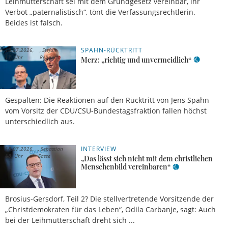
Leihmutterschaft sei mit dem Grundgesetz vereinbar, ihr
Verbot „paternalistisch“, tönt die Verfassungsrechtlerin.
Beides ist falsch.
SPAHN-RÜCKTRITT
18.07.2026,
Stefan
17 Uhr
Rehder
Merz: „richtig und unvermeidlich“
Gespalten: Die Reaktionen auf den Rücktritt von Jens Spahn
vom Vorsitz der CDU/CSU-Bundestagsfraktion fallen höchst
unterschiedlich aus.
INTERVIEW
18.07.2026,
Sebastian
18 Uhr
Sasse
„Das lässt sich nicht mit dem christlichen
Menschenbild vereinbaren“
Brosius-Gersdorf, Teil 2? Die stellvertretende Vorsitzende der
„Christdemokraten für das Leben“, Odila Carbanje, sagt: Auch
bei der Leihmutterschaft dreht sich ...