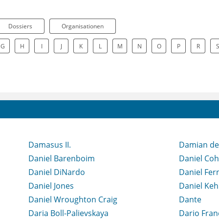
Dossiers
Organisationen
G
H
I
J
K
L
M
N
O
P
R
Damasus II.
Damian de
Daniel Barenboim
Daniel Coh
Daniel DiNardo
Daniel Fer
Daniel Jones
Daniel Ke
Daniel Wroughton Craig
Dante
Daria Boll-Palievskaya
Dario Fran