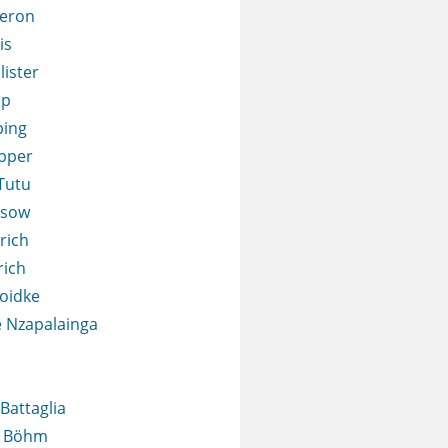
eron
is
lister
op
ping
pper
Tutu
esow
rich
rich
oidke
 Nzapalainga
Battaglia
s Böhm