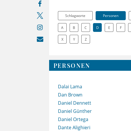
Schlagworte
Personen
A
B
C
D
E
F
X
Y
Z
PERSONEN
Dalai Lama
Dan Brown
Daniel Dennett
Daniel Günther
Daniel Ortega
Dante Alighieri