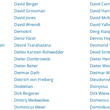
David Berger
David Cam
David Grossman
David Harr
David Jones
David McAl
David Wnendt
David Yall
Demokrit
Deng Xiao
Deniz Yücel
Dennis Ho
dam
Désiré Tsarahazana
Desmond 
Detlev Karsten Rohwedder
Devid Stri
Dieter Dombrowski
Dieter Hen
Dieter Reiter
Dieter Wei
Dietmar Dath
Dietmar W
Dietrich von Freiberg
Dieudonné
Diokletian
Dionysius
Dirk Bingener
Dirk Wiese
Dmitrij Medwedew
Domenico 
Dominicus Meier
Dominiku