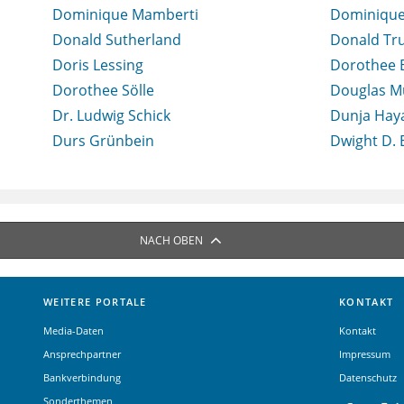
Dominique Mamberti
Dominique
Donald Sutherland
Donald T
Doris Lessing
Dorothee 
Dorothee Sölle
Douglas M
Dr. Ludwig Schick
Dunja Haya
Durs Grünbein
Dwight D.
NACH OBEN
WEITERE PORTALE
KONTAKT
Media-Daten
Kontakt
Ansprechpartner
Impressum
Bankverbindung
Datenschutz
Sonderthemen