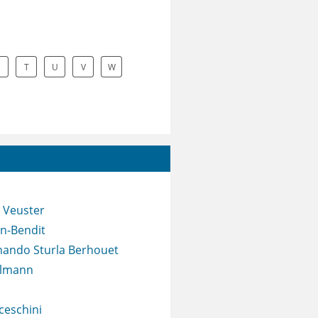
S
T
U
V
W
 Veuster
n-Bendit
nando Sturla Berhouet
hlmann
ceschini