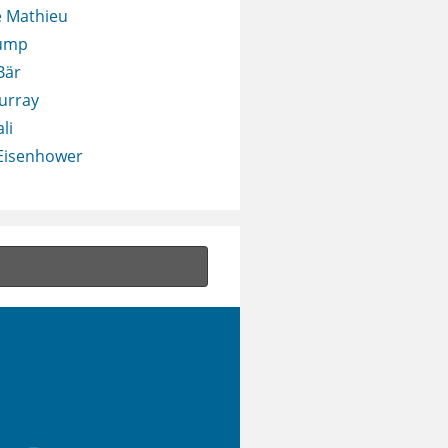
 Mathieu
rump
Bär
urray
li
 Eisenhower