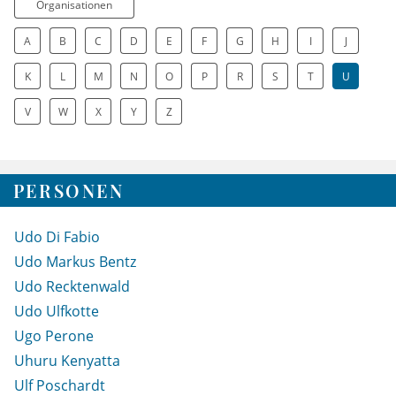
Organisationen
A
B
C
D
E
F
G
H
I
J
K
L
M
N
O
P
R
S
T
U
V
W
X
Y
Z
PERSONEN
Udo Di Fabio
Udo Markus Bentz
Udo Recktenwald
Udo Ulfkotte
Ugo Perone
Uhuru Kenyatta
Ulf Poschardt