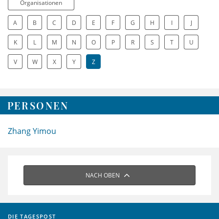
Organisationen
A
B
C
D
E
F
G
H
I
J
K
L
M
N
O
P
R
S
T
U
V
W
X
Y
Z
PERSONEN
Zhang Yimou
NACH OBEN
DIE TAGESPOST