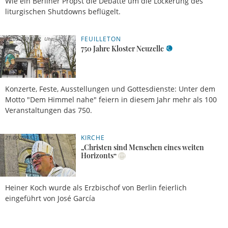
Wie ein Berliner Propst die Debatte um die Lockerung des
liturgischen Shutdowns beflügelt.
FEUILLETON
12.03.2018, 12 Uhr
750 Jahre Kloster Neuzelle
Konzerte, Feste, Ausstellungen und Gottesdienste: Unter dem
Motto "Dem Himmel nahe" feiern in diesem Jahr mehr als 100
Veranstaltungen das 750.
KIRCHE
21.09.2015, 15 Uhr
„Christen sind Menschen eines weiten
Horizonts“
Heiner Koch wurde als Erzbischof von Berlin feierlich
eingeführt von José García