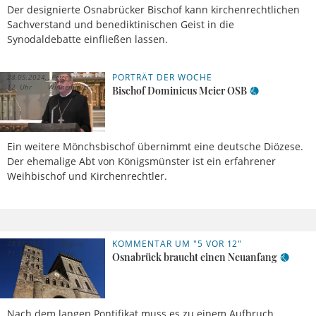
Der designierte Osnabrücker Bischof kann kirchenrechtlichen
Sachverstand und benediktinischen Geist in die
Synodaldebatte einfließen lassen.
PORTRÄT DER WOCHE
28.05.2024,
Peter
12 Uhr
Winnemöller
Bischof Dominicus Meier OSB
Ein weitere Mönchsbischof übernimmt eine deutsche Diözese.
Der ehemalige Abt von Königsmünster ist ein erfahrener
Weihbischof und Kirchenrechtler.
KOMMENTAR UM "5 VOR 12"
28.05.2024,
Regina
11 Uhr
Einig
Osnabrück braucht einen Neuanfang
Nach dem langen Pontifikat muss es zu einem Aufbruch