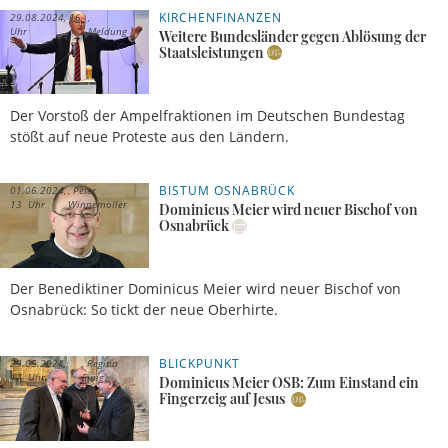
KIRCHENFINANZEN
29.08.2024, 16
Uhr
Meldung
Weitere Bundesländer gegen Ablösung der
Staatsleistungen
Der Vorstoß der Ampelfraktionen im Deutschen Bundestag
stößt auf neue Proteste aus den Ländern.
BISTUM OSNABRÜCK
01.06.2024,
Peter
13 Uhr
Winnemöller
Dominicus Meier wird neuer Bischof von
Osnabrück
Der Benediktiner Dominicus Meier wird neuer Bischof von
Osnabrück: So tickt der neue Oberhirte.
BLICKPUNKT
29.05.2024,
Regina
17 Uhr
Einig
Dominicus Meier OSB: Zum Einstand ein
Fingerzeig auf Jesus