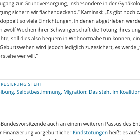
„Zugang zur Grundversorgung, insbesondere in der Gynäkolo
 sichern wir flächendeckend.“ Kaminski: „Es gibt noch ca.
 doppelt so viele Einrichtungen, in denen abgetrieben werde
en zwölf Wochen ihrer Schwangerschaft die Tötung ihres u
te, soll dies also bequem in Wohnortnähe tun können, ein
eburtswehen wird jedoch lediglich zugesichert, es werde 
rstehe wer will.“
 REGIERUNG STEHT
ibung, Selbstbestimmung, Migration: Das steht im Koalitio
-Bundesvorsitzende auch an einem weiteren Passus des En
ur Finanzierung vorgeburtlicher
Kindstötungen
heißt es auf S