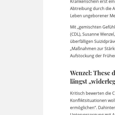
Krankenschein erst ei
Abtreibung durch die 
Leben ungeborener Me
Mit „gemischten Gefühl
(CDL), Susanne Wenzel,
überfälligen Suizidprä
„Maßnahmen zur Stärkun
Aufstockung der Frühen
Wenzel: These d
längst „widerleg
Kritisch bewerten die 
Konfliktsituationen wo
ermöglichen“. Dahinte
Unterversorgung mit Ab