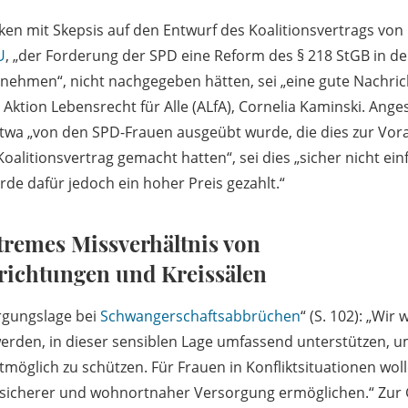
cken mit Skepsis auf den Entwurf des Koalitionsvertrags vo
U
, „der Forderung der SPD eine Reform des § 218 StGB in d
nehmen“, nicht nachgegeben hätten, sei „eine gute Nachrich
Aktion Lebensrecht für Alle (ALfA), Cornelia Kaminski. Ange
twa „von den SPD-Frauen ausgeübt wurde, die dies zur Vor
alitionsvertrag gemacht hatten“, sei dies „sicher nicht ei
rde dafür jedoch ein hoher Preis gezahlt.“
tremes Missverhältnis von
richtungen und Kreissälen
rgungslage bei
Schwangerschaftsabbrüchen
“ (S. 102): „Wir
erden, in dieser sensiblen Lage umfassend unterstützen, 
öglich zu schützen. Für Frauen in Konfliktsituationen wol
sicherer und wohnortnaher Versorgung ermöglichen.“ Zur G