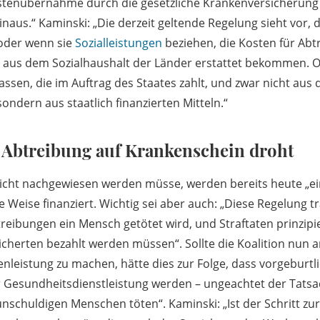
ostenübernahme durch die gesetzliche Krankenversicherung
naus.“ Kaminski: „Die derzeit geltende Regelung sieht vor, 
der wenn sie
Sozialleistungen
beziehen, die Kosten für Ab
 aus dem Sozialhaushalt der Länder erstattet bekommen. Or
ssen, die im Auftrag des Staates zahlt, und zwar nicht aus 
ndern aus staatlich finanzierten Mitteln.“
 Abtreibung auf Krankenschein droht
 nicht nachgewiesen werden müsse, werden bereits heute „ei
e Weise finanziert. Wichtig sei aber auch: „Diese Regelung
reibungen ein Mensch getötet wird, und Straftaten prinzipie
cherten bezahlt werden müssen“. Sollte die Koalition nun 
nleistung zu machen, hätte dies zur Folge, dass vorgeburtl
 Gesundheitsdienstleistung werden – ungeachtet der Tatsac
unschuldigen Menschen töten“. Kaminski: „Ist der Schritt zu