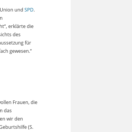
n Union und
SPD
.
en
t“, erklärte die
sichts des
aussetzung für
nfach gewesen.“
 wollen Frauen, die
um das
len wir den
eburtshilfe (S.