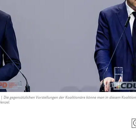
 Die gegensätzlichen Vorstellungen der Koalitionäre könne man in diesem Koalitio
enzel.