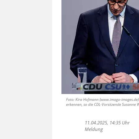
Foto: Kira Hofmann (www.imago-images.de) |
erkennen, so die CDL-Vorsitzende Susanne W
11.04.2025, 14:35 Uhr
Meldung