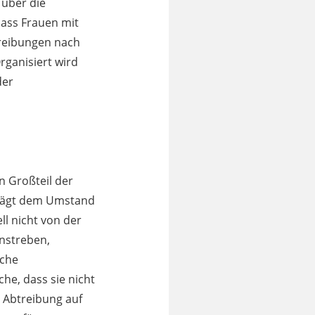
 über die
dass Frauen mit
treibungen nach
ganisiert wird
der
n Großteil der
 trägt dem Umstand
ll nicht von der
anstreben,
iche
he, dass sie nicht
r Abtreibung auf