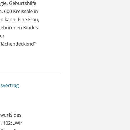
gie, Geburtshilfe
 600 Kreissäle in
n kann. Eine Frau,
ngeborenen Kindes
er
„flächendeckend“
nsvertrag
twurfs des
. 102: „Wir