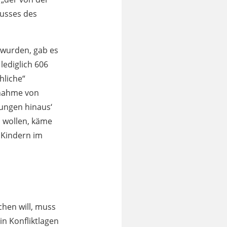
usses des
 wurden, gab es
lediglich 606
hliche“
ernahme von
lungen hinaus‘
u wollen, käme
 Kindern im
chen will, muss
n Konfliktlagen