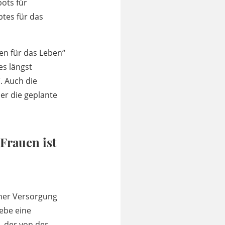
ots für
tes für das
en für das Leben“
es längst
. Auch die
er die geplante
Frauen ist
aher Versorgung
ebe eine
 „der von der