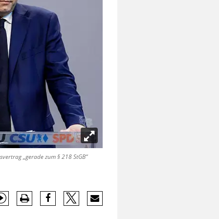
nsvertrag „gerade zum § 218 StGB“