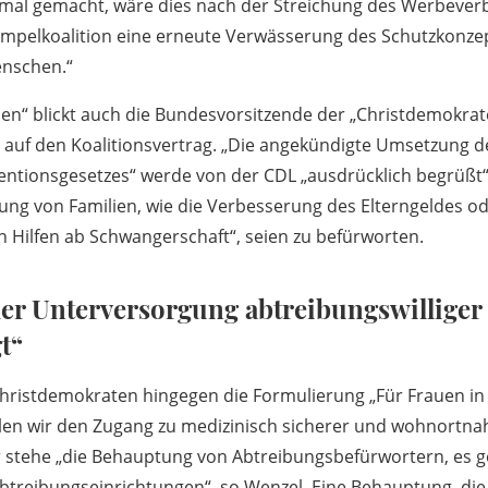
nmal gemacht, wäre dies nach der Streichung des Werbeverb
Ampelkoalition eine erneute Verwässerung des Schutzkonzep
nschen.“
en“ blickt auch die Bundesvorsitzende der „Christdemokrat
 auf den Koalitionsvertrag. „Die angekündigte Umsetzung d
ventionsgesetzes“ werde von der CDL „ausdrücklich begrüßt“
g von Familien, wie die Verbesserung des Elterngeldes od
 Hilfen ab Schwangerschaft“, seien zu befürworten.
er Unterversorgung abtreibungswilliger 
t“
Christdemokraten hingegen die Formulierung „Für Frauen in
llen wir den Zugang zu medizinisch sicherer und wohnortn
r stehe „die Behauptung von Abtreibungsbefürwortern, es g
treibungseinrichtungen“, so Wenzel. Eine Behauptung, die