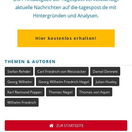
aktuelle Nachrichten auf die-tagespost.de mit
Hintergründen und Analysen.
Hier kostenlos erhalten!
THEMEN & AUTOREN
Stefan Rehder
Carl Friedrich von Weizsäcker
Daniel Dennett
Georg Wilhelm
Georg Wilhelm Friedrich Hegel
Julian Huxley
Karl Raimund Popper
Thomas Nagel
Thomas von Aquin
Wilhelm Friedrich
ZUR STARTSEITE