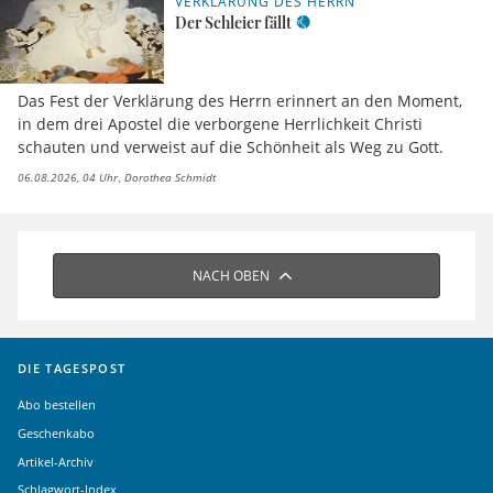
VERKLÄRUNG DES HERRN
Der Schleier fällt
Das Fest der Verklärung des Herrn erinnert an den Moment,
in dem drei Apostel die verborgene Herrlichkeit Christi
schauten und verweist auf die Schönheit als Weg zu Gott.
06.08.2026, 04 Uhr
Dorothea Schmidt
NACH OBEN
DIE TAGESPOST
Abo bestellen
Geschenkabo
Artikel-Archiv
Schlagwort-Index