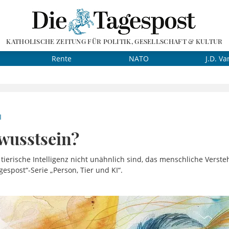
KATHOLISCHE ZEITUNG FÜR POLITIK, GESELLSCHAFT & KULTUR
Rente
NATO
J.D. Va
I
wusstsein?
ierische Intelligenz nicht unähnlich sind, das menschliche Verst
gespost“-Serie „Person, Tier und KI“.