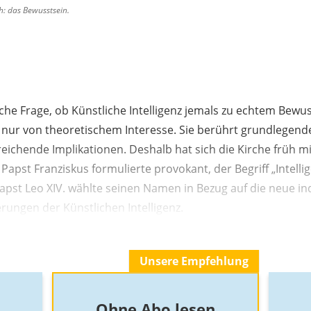
h: das Bewusstsein.
sche Frage, ob Künstliche Intelligenz jemals zu echtem Bewu
ht nur von theoretischem Interesse. Sie berührt grundlegen
reichende Implikationen. Deshalb hat sich die Kirche früh 
apst Franziskus formulierte provokant, der Begriff „Intellige
 Papst Leo XIV. wählte seinen Namen in Bezug auf die neue in
rungen der Künstlichen Intelligenz.
Unsere Empfehlung
Ohne Abo lesen