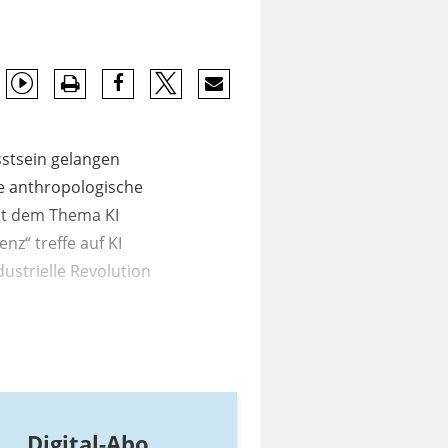
sstsein gelangen
de anthropologische
mit dem Thema KI
nz“ treffe auf KI
dustrielle Revolution
Digital-Abo