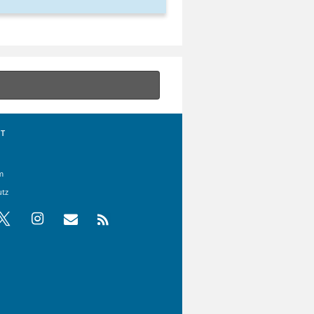
T
m
utz