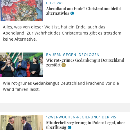
17 Uhr
Ostritsch
EUROPAS
Abendland am Ende? Christentum bleibt
alternativlos
Alles, was von dieser Welt ist, hat ein Ende, auch das
Abendland. Zur Wahrheit des Christentums gibt es trotzdem
keine Alternative.
BAUERN GEGEN IDEOLOGEN
12.01.2024,
Deborah
15 Uhr
Ryszka
Wie rot-grünes Gedankengut Deutschland
zerstört
Wie rot-grünes Gedankengut Deutschland krachend vor die
Wand fahren lässt.
"ZWEI-WOCHEN-REGIERUNG" DER PIS
28.11.2023,
Stefan
16 Uhr
Ahrens
Minderheitsregierung in Polen: Legal, aber
überflüssig