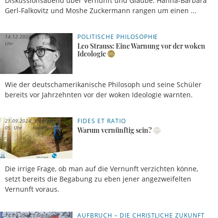
Diskussionsabend über Vernunft und Glaube: Hanna-Barbara
Gerl-Falkovitz und Moshe Zuckermann rangen um einen ...
POLITISCHE PHILOSOPHIE
14.12.2024, 15
Till
Uhr
Kinzel
Leo Strauss: Eine Warnung vor der woken
Ideologie
Wie der deutschamerikanische Philosoph und seine Schüler
bereits vor Jahrzehnten vor der woken Ideologie warnten.
FIDES ET RATIO
21.09.2024,
Engelbert
05 Uhr
Recktenwald
Warum vernünftig sein?
Die irrige Frage, ob man auf die Vernunft verzichten könne,
setzt bereits die Begabung zu eben jener angezweifelten
Vernunft voraus.
AUFBRUCH – DIE CHRISTLICHE ZUKUNFT
14.09.2024,
Sebastian