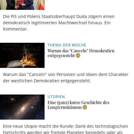
Die PiS und Polens Staatsoberhaupt Duda zögern einen
demokratisch legitimierten Machtwechsel hinaus. Ein
Kommentar.
THEMA DER WOCHE
26.08.2023,
Stefan
09 Uhr
Meetschen
Warum das "Canceln" Demokratien
entgegensteht
Warum das "Canceln" von Personen und Ideen dem Charakter
der westlichen Demokratien entgegensteht.
UTOPIEN
11.08.2023,
Josef
17 Uhr
Bordat
Eine (ganz) kurze Geschichte des
Longterminismus
Eine neue Utopie macht die Runde: Dank des technologischen
Fortschritts werden wir fremde Planeten besiedeln oder als