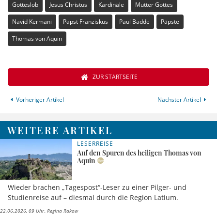
Gotteslob
Jesus Christus
Kardinäle
Mutter Gottes
Navid Kermani
Papst Franziskus
Paul Badde
Päpste
Thomas von Aquin
ZUR STARTSEITE
Vorheriger Artikel
Nächster Artikel
WEITERE ARTIKEL
LESERREISE
Auf den Spuren des heiligen Thomas von
Aquin
Wieder brachen „Tagespost“-Leser zu einer Pilger- und
Studienreise auf – diesmal durch die Region Latium.
22.06.2026, 09 Uhr
Regina Rakow