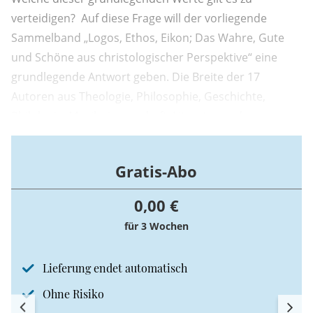
verteidigen? Auf diese Frage will der vorliegende
Sammelband „Logos, Ethos, Eikon; Das Wahre, Gute
und Schöne aus christologischer Perspektive“ eine
grundlegende Antwort geben. Die Breite der 17
Autoren aus Theologie, Philosophie, Geschichte,
Philologie, Musikwissenschaft, Literatur und
Architektur sowie Kunstgeschichte überrascht. Diese
verschiedenen Beiträge finden dort ihre Mitte und
Gratis-Abo
ihren Sinn, wo die ...
0,00 €
für 3 Wochen
Lieferung endet automatisch
Ohne Risiko