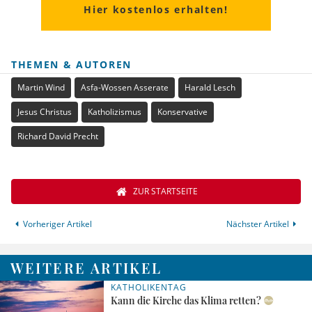
Hier kostenlos erhalten!
THEMEN & AUTOREN
Martin Wind
Asfa-Wossen Asserate
Harald Lesch
Jesus Christus
Katholizismus
Konservative
Richard David Precht
ZUR STARTSEITE
Vorheriger Artikel
Nächster Artikel
WEITERE ARTIKEL
KATHOLIKENTAG
Kann die Kirche das Klima retten?