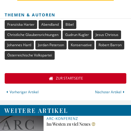
THEMEN & AUTOREN
Franziska Harter
Abendland
Bibel
Christliche Glaubensrichtungen
Gudrun Kugler
Jesus Christus
Johannes Hartl
Jordan Peterson
Konservative
Robert Barron
Österreichische Volkspartei
ZUR STARTSEITE
Vorheriger Artikel
Nächster Artikel
WEITERE ARTIKEL
ARC-KONFERENZ
Im Westen zu viel Neues