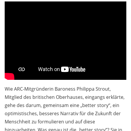
Wie ARC-Mitgründerin Baroness Philippa Strout,
Mitglied des britischen Oberhauses, eingangs erklärte,
gehe des darum, gemeinsam eine „better story“, ein
optimistisches, besseres Narrativ für die Zukunft der
Menschheit zu formulieren und auf diese
hinzuarbeiten. Was genau ist die „better story”? Sie in