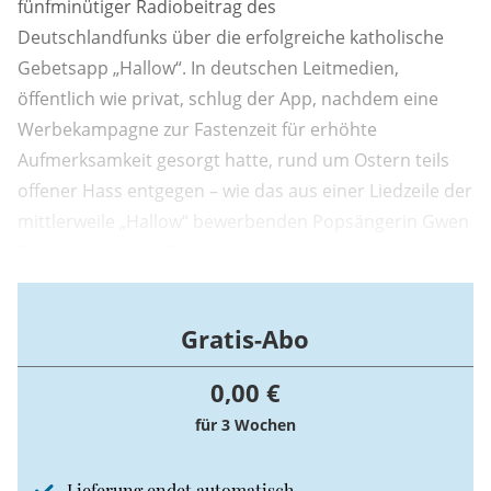
fünfminütiger Radiobeitrag des
Deutschlandfunks über die erfolgreiche katholische
Gebetsapp „Hallow“. In deutschen Leitmedien,
öffentlich wie privat, schlug der App, nachdem eine
Werbekampagne zur Fastenzeit für erhöhte
Aufmerksamkeit gesorgt hatte, rund um Ostern teils
offener Hass entgegen – wie das aus einer Liedzeile der
mittlerweile „Hallow“ bewerbenden Popsängerin Gwen
Stefani entlehnte Zitat beweist: ein buchstäblicher
Shitstorm.
Gratis-Abo
0,00 €
für 3 Wochen
Lieferung endet automatisch