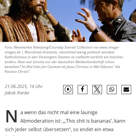
Foto: Newmarket Releasing/Courtesy Everett Collection via www.imago-
images.de | Manchmal drastisch, manchmal wenig politisch sensibel.
Katholizismus in den Vereinigten Staaten ist vielleicht wirklich ein bisschen
anders. Aber wer könnte vor der deutschen Medienlandschaft schon
bestehen? Im Bild links Jim Caviezel als Jesus Christus in Mel Gibsons "die
Passion Christi".
21.06.2025, 14 Uhr
Jakob Ranke
N
a wenn das nicht mal eine launige
Abmoderation ist: „,This shit is bananas’, kann
sich jeder selbst übersetzen“, so endet ein etwa