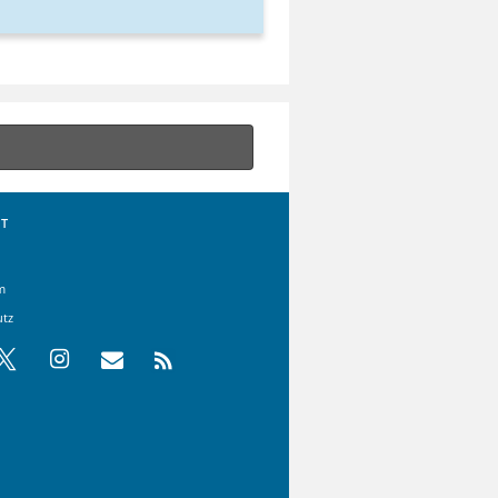
T
m
utz