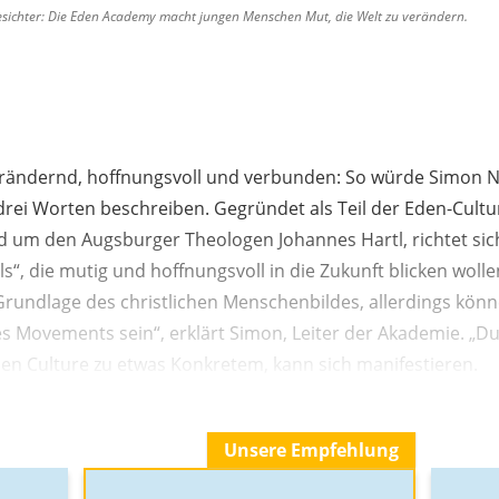
esichter: Die Eden Academy macht jungen Menschen Mut, die Welt zu verändern.
erändernd, hoffnungsvoll und verbunden: So würde Simon 
rei Worten beschreiben. Gegründet als Teil der Eden-Cul
 um den Augsburger Theologen Johannes Hartl, richtet sic
ls“, die mutig und hoffnungsvoll in die Zukunft blicken wolle
 Grundlage des christlichen Menschenbildes, allerdings kön
es Movements sein“, erklärt Simon, Leiter der Akademie. „D
en Culture zu etwas Konkretem, kann sich manifestieren.
Unsere Empfehlung