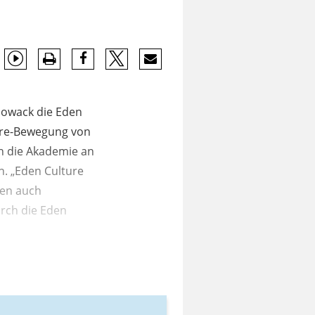
Nowack die Eden
ture-Bewegung von
h die Akademie an
n. „Eden Culture
nen auch
urch die Eden