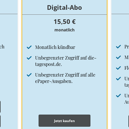
Digital-Abo
15,50 €
monatlich
ch
Pr
Monatlich kündbar
Mi
Unbegrenzter Zugriff auf die-
tagespost.de.
Fl
Unbegrenzter Zugriff auf alle
Un
ePaper-Ausgaben.
ta
Un
A
Jetzt kaufen