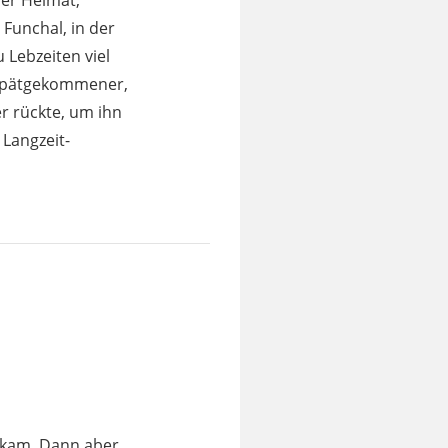
der Heimat,
Funchal, in der
 Lebzeiten viel
uspätgekommener,
r rückte, um ihn
Langzeit-
t kam. Dann aber