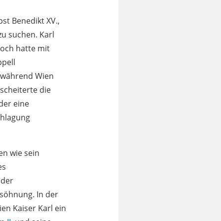
st Benedikt XV.,
zu suchen. Karl
doch hatte mit
ppell
, während Wien
scheiterte die
 der eine
chlagung
en wie sein
es
 der
rsöhnung. In der
ien Kaiser Karl ein