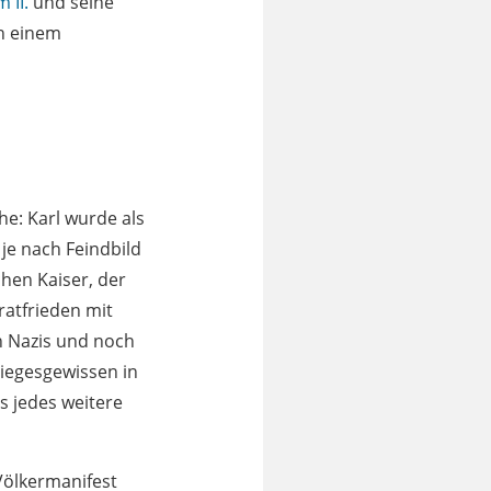
 II.
und seine
h einem
e: Karl wurde als
 je nach Feindbild
chen Kaiser, der
atfrieden mit
n Nazis und noch
Siegesgewissen in
s jedes weitere
Völkermanifest