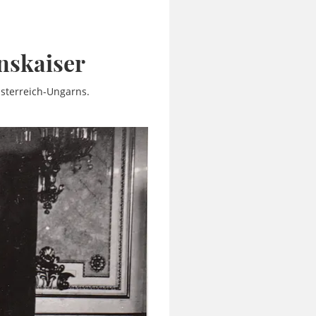
nskaiser
Österreich-Ungarns.