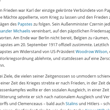
n Frieden war Karl der einzige gekrönte Verbündete von Pap
e Mächte appellierte, vom Krieg zu lassen und den Frieden 
hlägen des
Papstes
zu folgen. Sein Außenminister Czernin je
kanzler Michaelis
vereinbart, auf den päpstlichen Friedensa
orten. Am Ende war Berlin nicht bereit, Belgien zu räumen
pstes am 20. September 1917 offiziell zustimmte. Letztlich 
 Papstes am Widerstand von US-Präsident
Woodrow Wilson
,
Vorkriegsordnung ablehnte, und stattdessen auf eine Zers
nn.
rei Ziele, die vielen seiner Zeitgenossen so unmodern schien
 einer Zeit des Krieges strebte er nach Frieden, in der Zeit d
enkampfes wollte er den sozialen Ausgleich, in einer Zeit
plitterung sehnte er sich nach nationalem Ausgleich und Ve
orffs und Clemenceaus – bald auch
Stalins
und Hitlers – sch