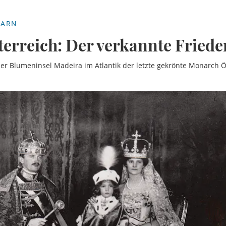
GARN
terreich: Der verkannte Friede
der Blumeninsel Madeira im Atlantik der letzte gekrönte Monarch 