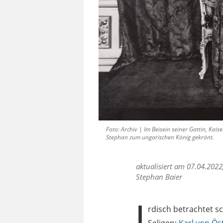
Foto: Archiv | Im Beisein seiner Gattin, Ka
Stephan zum ungarischen König gekrönt.
aktualisiert am 07.04.2022
Stephan Baier
I
rdisch betrachtet sc