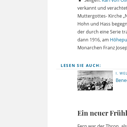
Seligen:
Karl von Ös
verkannt und verachtet
Muttergottes- Kirche „
Hohn und Hass begegne
der durch eine Serie t
dann 1916, am
Höhepun
Monarchen Franz Josep
LESEN SIE AUCH:
I. WE
Bened
Ein neuer Früh
Fern war der Thron, al