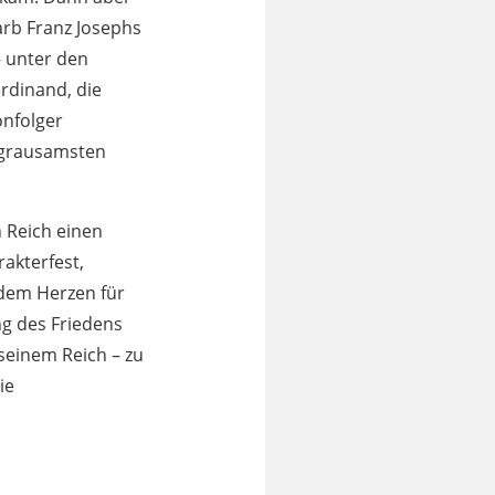
rb Franz Josephs
– unter den
rdinand, die
onfolger
, grausamsten
n Reich einen
rakterfest,
ndem Herzen für
ng des Friedens
 seinem Reich – zu
ie