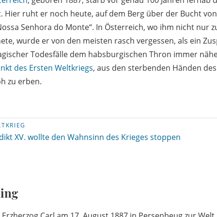
terreich
, geboren 1887, starb vor genau 100 Jahren fernab 
. Hier ruht er noch heute, auf dem Berg über der Bucht von 
Nossa Senhora do Monte“. In Österreich, wo ihm nicht nur zu
te, wurde er von den meisten rasch vergessen, als ein Z
ragischer Todesfälle dem habsburgischen Thron immer nähe
kt des Ersten Weltkriegs
, aus den sterbenden Händen des 
h zu erben.
LTKRIEG
ikt XV. wollte den Wahnsinn des Krieges stoppen
ling
s Erzherzog Carl am 17. August 1887 in Persenbeug zur Wel