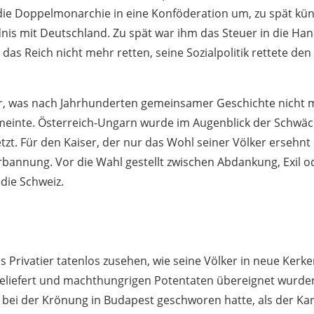
ie Doppelmonarchie in eine Konföderation um, zu spät kün
is mit Deutschland. Zu spät war ihm das Steuer in die Hand
 das Reich nicht mehr retten, seine Sozialpolitik rettete d
, was nach Jahrhunderten gemeinsamer Geschichte nicht 
nte. Österreich-Ungarn wurde im Augenblick der Schwäc
etzt. Für den Kaiser, der nur das Wohl seiner Völker ersehnt
rbannung. Vor die Wahl gestellt zwischen Abdankung, Exil o
die Schweiz.
s Privatier tatenlos zusehen, wie seine Völker in neue Kerke
eliefert und machthungrigen Potentaten übereignet wurden
 bei der Krönung in Budapest geschworen hatte, als der Ka