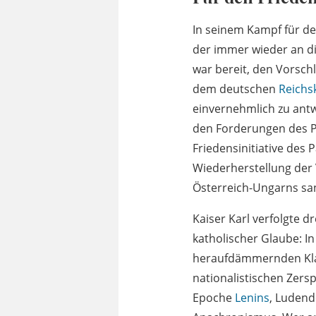
In seinem Kampf für de
der immer wieder an di
war bereit, den Vorsc
dem deutschen
Reichs
einvernehmlich zu antw
den Forderungen des Pa
Friedensinitiative des
Wiederherstellung der 
Österreich-Ungarns sa
Kaiser Karl verfolgte d
katholischer Glaube: In
heraufdämmernden Klass
nationalistischen Zers
Epoche
Lenins
, Ludend