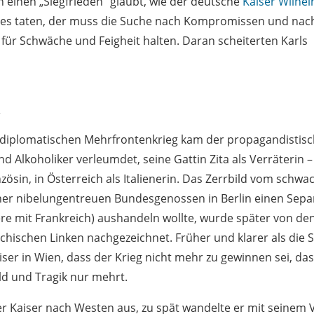
einen „Siegfrieden“ glaubt, wie der deutsche
Kaiser Wilhelm
 es taten, der muss die Suche nach Kompromissen und nac
für Schwäche und Feigheit halten. Daran scheiterten Karls
n
diplomatischen Mehrfrontenkrieg kam der propagandistisch
nd Alkoholiker verleumdet, seine Gattin Zita als Verräterin –
zösin, in Österreich als Italienerin. Das Zerrbild vom schwa
ner nibelungentreuen Bundesgenossen in Berlin einen Separ
e mit Frankreich) aushandeln wollte, wurde später von de
ichischen Linken nachgezeichnet. Früher und klarer als die 
iser in Wien, dass der Krieg nicht mehr zu gewinnen sei, das
ld und Tragik nur mehrt.
der Kaiser nach Westen aus, zu spät wandelte er mit seinem 