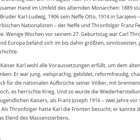
usamer Hand im Umfeld des alternden Monarchen: 1889 sta
Bruder Karl-Ludwig, 1906 sein Neffe Otto, 1914 in Sarajevo 
bischen Nationalisten – der Neffe und Thronfolger Franz Fe
e. Wenige Wochen vor seinem 27. Geburtstag war Carl Thr
nd Europa befand sich im bis dahin größten, sinnlosesten
chichte.
 Kaiser Karl wohl alle Voraussetzungen erfüllt, um dem alte
ken: Er war jung, vielsprachig, gebildet, reformfreudig, cha
ick für die nationalen Aufbrüche seiner Völker, mit brenne
edoch, es herrschte Krieg. Und so wurde die Wiederherstellu
gendlichen Kaisers, als Franz Joseph 1916 – zwei Jahre vor
Als Thronfolger hatte Karl die Fronten besucht; er kannte d
s Elend des Massensterbens.
n