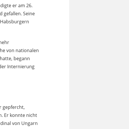
digte er am 26.
 gefallen. Seine
en Habsburgern
mehr
he von nationalen
 hatte, begann
der Internierung
r gepfercht,
. Er konnte nicht
rdinal von Ungarn