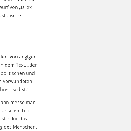
urf von „Dilexi
ostolische
 der „vorrangigen
in dem Text, „der
 politischen und
 Im verwundeten
isti selbst.“
, dann messe man
bar seien. Leo
e sich für das
ng des Menschen.