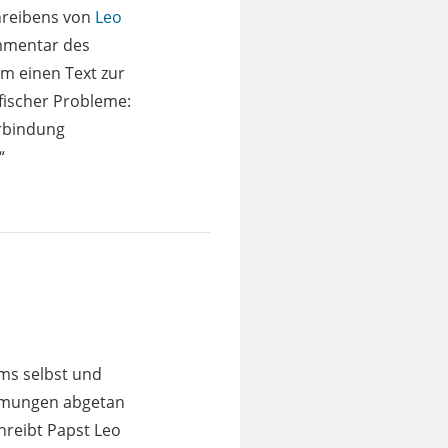
Schreibens von
Leo
ommentar des
um einen Text zur
ifischer Probleme:
erbindung
“
ms selbst und
römungen abgetan
hreibt Papst Leo