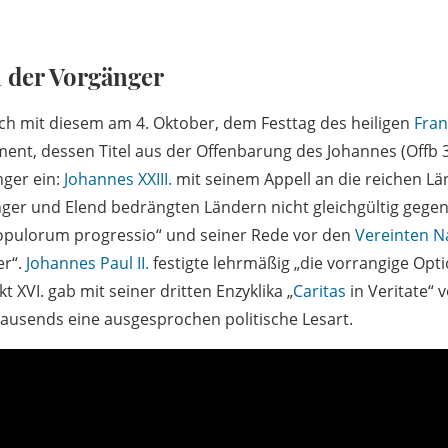
n der Vorgänger
ich mit diesem am 4. Oktober, dem Festtag des heiligen
Fran
nt, dessen Titel aus der Offenbarung des Johannes (Offb 3
nger ein:
Johannes XXIII.
mit seinem Appell an die reichen Lä
nger und Elend bedrängten Ländern nicht gleichgültig gege
Populorum progressio“ und seiner Rede vor den
Vereinten N
er“.
Johannes Paul II.
festigte lehrmäßig „die vorrangige Opti
 XVI. gab mit seiner dritten Enzyklika „
Caritas
in Veritate“ 
rtausends eine ausgesprochen politische Lesart.