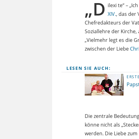
„D
ilexi te“ – „
XIV.
, das der
Chefredakteurs der Vati
Soziallehre der Kirche,
„Vielmehr legt es die 
zwischen der Liebe
Chri
LESEN SIE AUCH:
ERST
Papst
Die zentrale Bedeutun
könne nicht als „Stec
werden. Die Liebe zum 