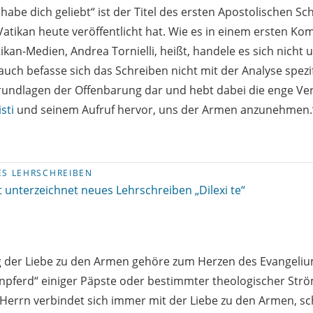
Ich habe dich geliebt“ ist der Titel des ersten Apostolischen 
 Vatikan heute veröffentlicht hat. Wie es in einem ersten K
kan-Medien, Andrea Tornielli, heißt, handele es sich nicht 
 auch befasse sich das Schreiben nicht mit der Analyse spez
Grundlagen der Offenbarung dar und hebt dabei die enge V
sti
und seinem Aufruf hervor, uns der Armen anzunehmen.
ES LEHRSCHREIBEN
 unterzeichnet neues Lehrschreiben „Dilexi te“
g der Liebe zu den Armen gehöre zum Herzen des Evangeliu
kenpferd“ einiger Päpste oder bestimmter theologischer St
Herrn verbindet sich immer mit der Liebe zu den Armen, sc