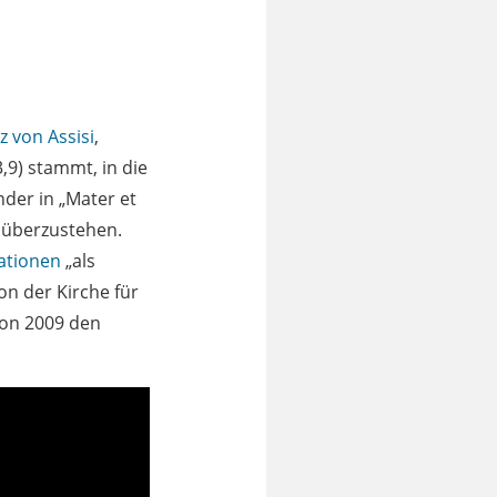
z von Assisi
,
,9) stammt, in die
nder in „Mater et
nüberzustehen.
ationen
„als
on der Kirche für
von 2009 den