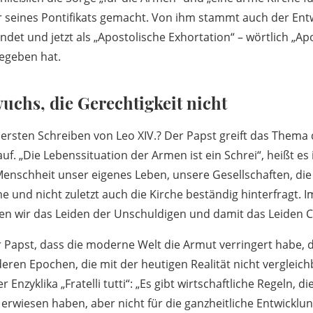
 seines Pontifikats gemacht. Von ihm stammt auch der Entw
endet und jetzt als „Apostolische Exhortation“ – wörtlich „Ap
egeben hat.
chs, die Gerechtigkeit nicht
ersten Schreiben von Leo XIV.? Der Papst greift das Thema
uf. „Die Lebenssituation der Armen ist ein Schrei“, heißt es 
Menschheit unser eigenes Leben, unsere Gesellschaften, die
me und nicht zuletzt auch die Kirche beständig hinterfragt.
n wir das Leiden der Unschuldigen und damit das Leiden Chr
 Papst, dass die moderne Welt die Armut verringert habe
deren Epochen, die mit der heutigen Realität nicht vergleich
r Enzyklika „Fratelli tutti“: „Es gibt wirtschaftliche Regeln, di
rwiesen haben, aber nicht für die ganzheitliche Entwicklu