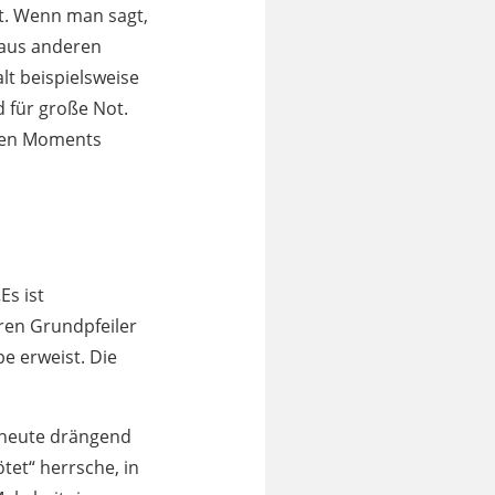
t. Wenn man sagt,
 aus anderen
lt beispielsweise
d für große Not.
chen Moments
Es ist
eren Grundpfeiler
e erweist. Die
h heute drängend
ötet“ herrsche, in