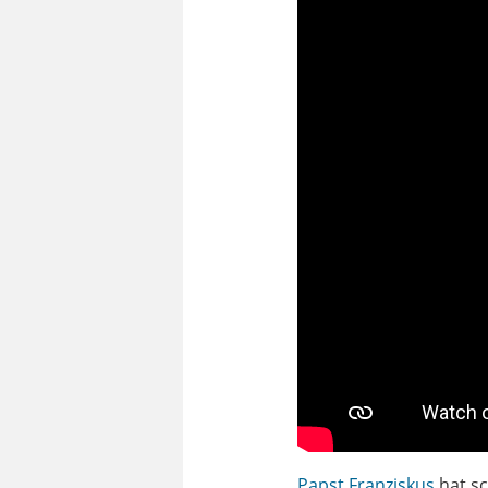
Papst Franziskus
hat sc