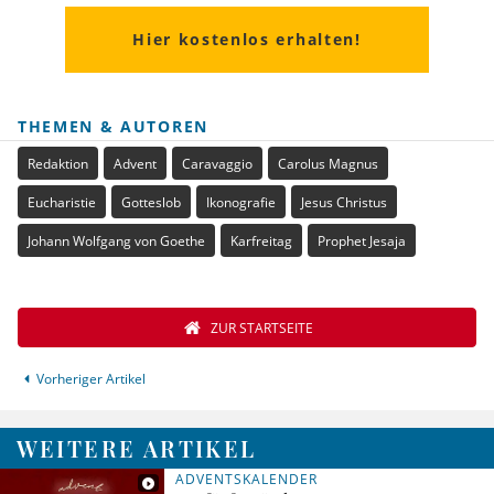
Hier kostenlos erhalten!
THEMEN & AUTOREN
Redaktion
Advent
Caravaggio
Carolus Magnus
Eucharistie
Gotteslob
Ikonografie
Jesus Christus
Johann Wolfgang von Goethe
Karfreitag
Prophet Jesaja
ZUR STARTSEITE
Vorheriger Artikel
WEITERE ARTIKEL
ADVENTSKALENDER