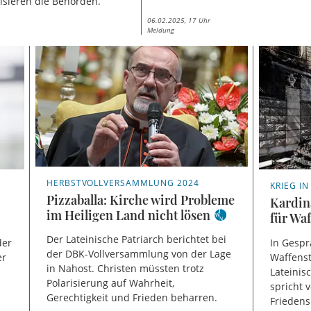
tisieren die Behörden.
06.02.2025, 17 Uhr
Meldung
HERBSTVOLLVERSAMMLUNG 2024
KRIEG I
Pizzaballa: Kirche wird Probleme
Kardin
im Heiligen Land nicht lösen
für Wa
Der Lateinische Patriarch berichtet bei
der
In Gespr
der DBK-Vollversammlung von der Lage
er
Waffenst
in Nahost. Christen müssten trotz
Lateinis
Polarisierung auf Wahrheit,
spricht
Gerechtigkeit und Frieden beharren.
Frieden