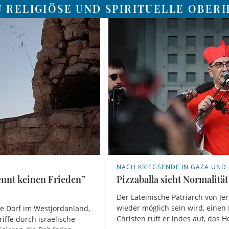
U RELIGIÖSE UND SPIRITUELLE OBER
NACH KRIEGSENDE IN GAZA UND 
ennt keinen Frieden”
Pizzaballa sieht Normalität
Der Lateinische Patriarch von Jer
wieder möglich sein wird, einen
che Dorf im Westjordanland,
Christen ruft er indes auf, das 
ffe durch israelische