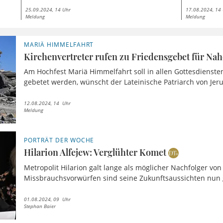
25.09.2024, 14 Uhr
17.08.2024, 14
Meldung
Meldung
MARIÄ HIMMELFAHRT
Kirchenvertreter rufen zu Friedensgebet für Nah
Am Hochfest Mariä Himmelfahrt soll in allen Gottesdienst
gebetet werden, wünscht der Lateinische Patriarch von Jerus
12.08.2024, 14 Uhr
Meldung
PORTRÄT DER WOCHE
Hilarion Alfejew: Verglühter Komet
Metropolit Hilarion galt lange als möglicher Nachfolger von 
Missbrauchsvorwürfen sind seine Zukunftsaussichten nun g
01.08.2024, 09 Uhr
Stephan Baier