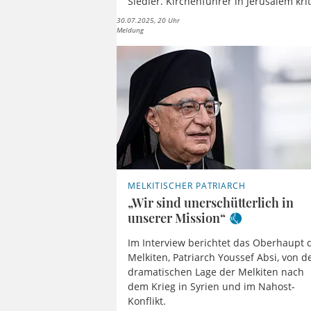
Siedler. Kirchenführer in Jerusalem kri
30.07.2025, 20 Uhr
Meldung
MELKITISCHER PATRIARCH
„Wir sind unerschütterlich in
unserer Mission“
Im Interview berichtet das Oberhaupt 
Melkiten, Patriarch Youssef Absi, von d
dramatischen Lage der Melkiten nach
dem Krieg in Syrien und im Nahost-
Konflikt.