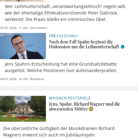
Wer Leihmutterschaft „verantwortungsethisch“ regeln will,
wie der ehemalige Ethikratsvorsitzende Peter Dabrock,
verkennt: Die Praxis bleibt ein intrinsisches Übel.
30.07.2026, 11 Uhr
Sina Hartert
PRESSESCHAU
Nach dem Fall Spahn beginnt die
Diskussion um die Leihmutterschaft
Jens Spahns Entscheidung hat eine Grundsatzdebatte
ausgelöst. Welche Positionen nun aufeinanderprallen.
24.07.2026, 14 Uhr
Redaktion
WAGNER-FESTSPIELE
22.07.2026,
Henry C.
17 Uhr
Brinker
Jens, Spahn, Richard Wagner und die
abwesenden Mütter
Die überzeitliche Gültigkeit der Musikdramen Richard
Wagners erweist sich auch im Jubiläumsjahr.