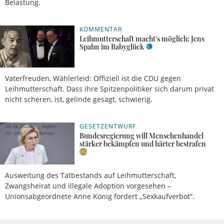
Belastung.
KOMMENTAR
15.07.2026,
Stefan
18 Uhr
Rehder
Leihmutterschaft macht's möglich: Jens
Spahn im Babyglück
Vaterfreuden, Wählerleid: Offiziell ist die CDU gegen
Leihmutterschaft. Dass ihre Spitzenpolitiker sich darum privat
nicht scheren, ist, gelinde gesagt, schwierig.
GESETZENTWURF
26.06.2026,
Stefan
20 Uhr
Rehder
Bundesregierung will Menschenhandel
stärker bekämpfen und härter bestrafen
Ausweitung des Tatbestands auf Leihmutterschaft,
Zwangsheirat und illegale Adoption vorgesehen –
Unionsabgeordnete Anne König fordert „Sexkaufverbot“.