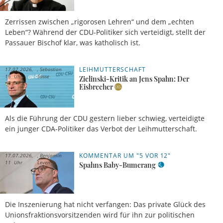
Zerrissen zwischen „rigorosen Lehren“ und dem „echten
Leben“? Während der CDU-Politiker sich verteidigt, stellt der
Passauer Bischof klar, was katholisch ist.
LEIHMUTTERSCHAFT
17.07.2026,
Sebastian
15 Uhr
Sasse
Zielinski-Kritik an Jens Spahn: Der
Eisbrecher
Als die Führung der CDU gestern lieber schwieg, verteidigte
ein junger CDA-Politiker das Verbot der Leihmutterschaft.
KOMMENTAR UM "5 VOR 12"
17.07.2026,
Benjamin
11 Uhr
Leven
Spahns Baby-Bumerang
Die Inszenierung hat nicht verfangen: Das private Glück des
Unionsfraktionsvorsitzenden wird für ihn zur politischen