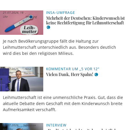
INSA-UMFRAGE
21.07.2026, 18
Uhr
Meldung
Mehrheit der Deutschen: Kinderwunsch ist
keine Rechtfertigung für Leihmutterschaft
Je nach Bevölkerungsgruppe fällt die Haltung zur
Leihmutterschaft unterschiedlich aus. Besonders deutlich
wird dies bei den religiösen Milieus.
KOMMENTAR UM „5 VOR 12“
20.07.2026,
Sina
11 Uhr
Hartert
Vielen Dank, Herr Spahn!
Leihmutterschaft ist eine unmenschliche Praxis. Gut, dass die
aktuelle Debatte dem Geschäft mit dem Kinderwunsch breite
Aufmerksamkeit verschafft.
INTERVIEW
18.07.2026,
Sebastian
18 Uhr
Sasse