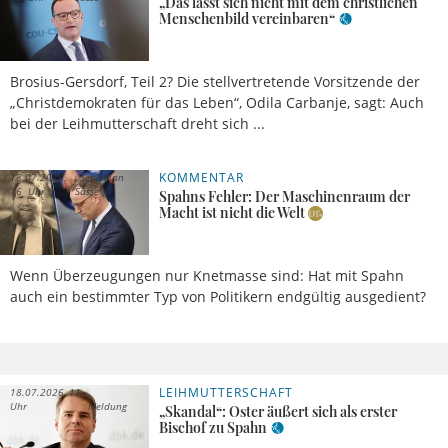
„Das lässt sich nicht mit dem christlichen
Menschenbild vereinbaren“
Brosius-Gersdorf, Teil 2? Die stellvertretende Vorsitzende der
„Christdemokraten für das Leben“, Odila Carbanje, sagt: Auch
bei der Leihmutterschaft dreht sich ...
KOMMENTAR
18.07.2026,
Sebastian
16 Uhr
Sasse
Spahns Fehler: Der Maschinenraum der
Macht ist nicht die Welt
Wenn Überzeugungen nur Knetmasse sind: Hat mit Spahn
auch ein bestimmter Typ von Politikern endgültig ausgedient?
LEIHMUTTERSCHAFT
18.07.2026, 11
Uhr
Meldung
„Skandal“: Oster äußert sich als erster
Bischof zu Spahn