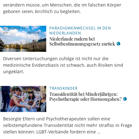
verändern müsse, um Menschen, die im falschen Körper
geboren seien, kirchlich zu begleiten.
PARADIGMENWECHSEL IN DEN
10.04.2024, 14
Uhr
Meldung
NIEDERLANDEN
Niederlande rudern bei
Selbstbestimmungsgesetz zurück
Diversen Untersuchungen zufolge ist nicht nur die
medizinische Evidenzbasis ist schwach, auch Risiken sind
ungeklärt.
TRANSKINDER
27.03.2024, 17
Uhr
Meldung
Transidentität bei Minderjährigen:
Psychotherapie oder Hormongaben?
Besorgte Eltern und Psychotherapeuten sollen eine
selbstempfundene Transidentität nicht mehr straflos in Frage
stellen können: LGBT-Verbände fordern eine ...