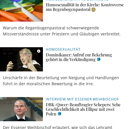
15 Uhr
Medina OP
Homosexualität in der Kirche: Kontroverse
um Regenbogenpastoral
Warum die Regenbogenpastoral schwerwiegende
Missverständnisse unter Priestern und Gläubigen verbreitet.
HOMOSEXUALITÄT
31.08.2024,
08 Uhr
Vorabmeldung
Dominikaner: Aufruf zur Bekehrung
gehört in die Verkündigung
Unschärfe in der Beurteilung von Neigung und Handlungen
führt in der moralischen Bewertung in die Irre.
INTERVIEW MIT ESSENER WEIHBISCHOF
04.06.2024,
16 Uhr
Vorabmeldung
DBK-Queer-Beauftragter Schepers: Sehe
Geschlechtlichkeit als Ellipse mit zwei
Polen
Der Essener Weihbischof erläutert, wie sich das Lehramt