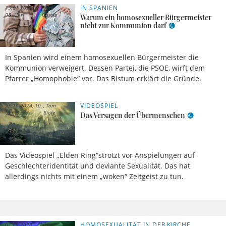
IN SPANIEN
15.01.2025,
José
08 Uhr
García
Warum ein homosexueller Bürgermeister
nicht zur Kommunion darf
In Spanien wird einem homosexuellen Bürgermeister die
Kommunion verweigert. Dessen Partei, die PSOE, wirft dem
Pfarrer „Homophobie“ vor. Das Bistum erklärt die Gründe.
VIDEOSPIEL
23.10.2024, 10
Tom
Uhr
Bioly
Das Versagen der Übermenschen
Das Videospiel „Elden Ring“strotzt vor Anspielungen auf
Geschlechteridentität und deviante Sexualität. Das hat
allerdings nichts mit einem „woken“ Zeitgeist zu tun.
HOMOSEXUALITÄT IN DER KIRCHE
07.09.2024,
Nelson