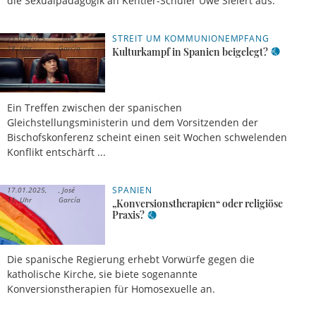
die Sexualpädagogik an Kentler-Schüler Uwe Sielert aus.
STREIT UM KOMMUNIONEMPFANG
23.01.2025,
José
18 Uhr
García
Kulturkampf in Spanien beigelegt?
Ein Treffen zwischen der spanischen
Gleichstellungsministerin und dem Vorsitzenden der
Bischofskonferenz scheint einen seit Wochen schwelenden
Konflikt entschärft ...
SPANIEN
17.01.2025,
José
11 Uhr
García
„Konversionstherapien“ oder religiöse
Praxis?
Die spanische Regierung erhebt Vorwürfe gegen die
katholische Kirche, sie biete sogenannte
Konversionstherapien für Homosexuelle an.