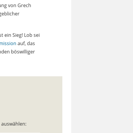
gung von Grech
geblicher
 ein Sieg! Lob sei
ission
auf, das
nden böswilliger
n auswählen: