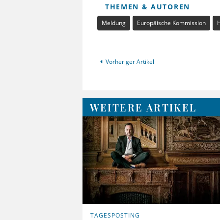
THEMEN & AUTOREN
Meldung
Europäische Kommission
Vorheriger Artikel
WEITERE ARTIKEL
TAGESPOSTING