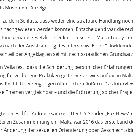
hts Movement Anzeige.
 zu dem Schluss, dass weder eine strafbare Handlung noch
z nachgewiesen werden konnten. Entscheidend war die rec
 Eine genaue gesetzliche Definition sei, so „Malta Today“, er
lso nach der Ausstrahlung des Interviews. Eine rückwirken
chteil der Angeklagten sei mit rechtsstaatlichen Grundsät
rin Vella fest, dass die Schilderung persönlicher Erfahrungen
 für verbotene Praktiken gelte. Sie verwies auf die in Malt
das Recht, Überzeugungen öffentlich zu äußern. Das Intervie
e Themen vergleichbar – und die Erörterung solcher Fragen
gte der Fall für Aufmerksamkeit. Der US-Sender „Fox News“ 
ößeren Zusammenhang ein: Malta war 2016 das erste Land d
ur Änderung der sexuellen Orientierung oder Geschlechtside