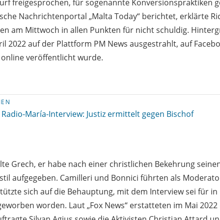
urf freigesprochen, für sogenannte Konversionspraktiken 
sche Nachrichtenportal „Malta Today“ berichtet, erklärte R
ten am Mittwoch in allen Punkten für nicht schuldig. Hinter
ril 2022 auf der Plattform PM News ausgestrahlt, auf Facebo
online veröffentlicht wurde.
IEN
Radio-María-Interview: Justiz ermittelt gegen Bischof
te Grech, er habe nach einer christlichen Bekehrung seine
til aufgegeben. Camilleri und Bonnici führten als Moderato
tützte sich auf die Behauptung, mit dem Interview sei für i
geworben worden. Laut „Fox News“ erstatteten im Mai 2022
tragte Silvan Agius sowie die Aktivisten Christian Attard u