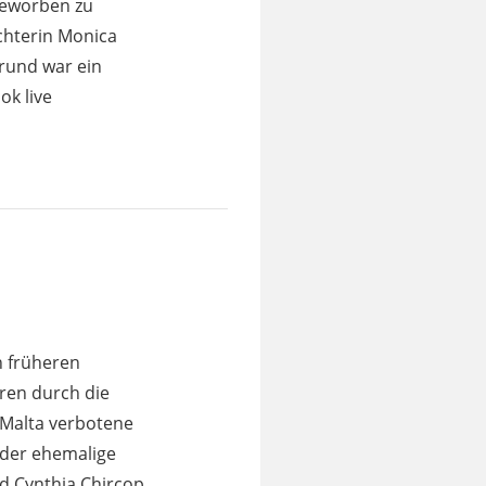
geworben zu
ichterin Monica
grund war ein
ok live
n früheren
ren durch die
n Malta verbotene
 der ehemalige
nd Cynthia Chircop