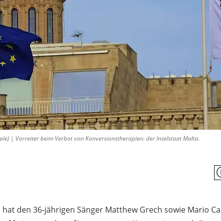
le) | Vorreiter beim Verbot von Konversionstherapien: der Inselstaat Malta.
ta hat den 36-jährigen Sänger Matthew Grech sowie Mario Cam