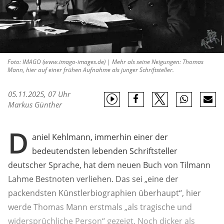
Foto: IMAGO (www.imago-images.de) | Mehr als seine Neigungen: Thomas
Mann, hier auf einer frühen Aufnahme als junger Schriftsteller.
05.11.2025, 07 Uhr
Markus Günther
D
aniel Kehlmann, immerhin einer der
bedeutendsten lebenden Schriftsteller
deutscher Sprache, hat dem neuen Buch von Tilmann
Lahme Bestnoten verliehen. Das sei „eine der
packendsten Künstlerbiographien überhaupt“, hier
werde Thomas Mann erstmals „als tragische und
widersprüchliche Person“ gezeigt. Noch dicker als