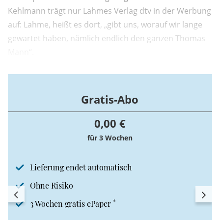
Kehlmann trägt nur Lahmes Verlag dtv in der Werbung
auf: Lahme, heißt es dort, „gibt uns, worauf wir lange
gewartet haben, nämlich endlich den ganzen Thomas
Mann“.
Gratis-Abo
0,00 €
für 3 Wochen
Lieferung endet automatisch
Ohne Risiko
*
3 Wochen gratis ePaper