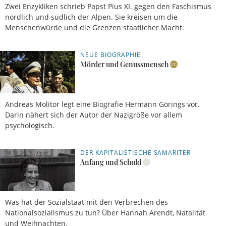
Zwei Enzykliken schrieb Papst Pius XI. gegen den Faschismus
nördlich und südlich der Alpen. Sie kreisen um die
Menschenwürde und die Grenzen staatlicher Macht.
NEUE BIOGRAPHIE
04.02.2026,
Urs
07 Uhr
Buhlmann
Mörder und Genussmensch
Andreas Molitor legt eine Biografie Hermann Görings vor.
Darin nähert sich der Autor der Nazigröße vor allem
psychologisch.
DER KAPITALISTISCHE SAMARITER
18.12.2025,
Peter
13 Uhr
Schallenberg
Anfang und Schuld
Was hat der Sozialstaat mit den Verbrechen des
Nationalsozialismus zu tun? Über Hannah Arendt, Natalität
und Weihnachten.