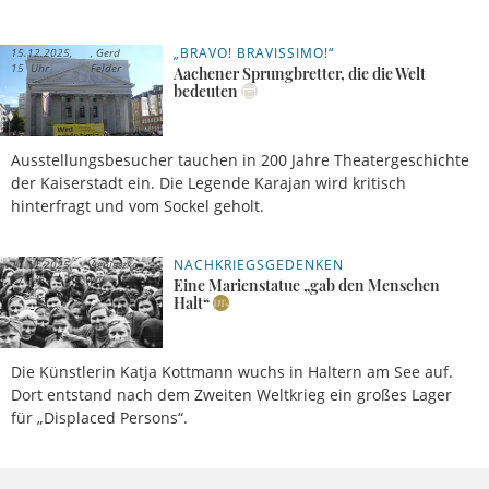
„BRAVO! BRAVISSIMO!“
15.12.2025,
Gerd
15 Uhr
Felder
Aachener Sprungbretter, die die Welt
bedeuten
Ausstellungsbesucher tauchen in 200 Jahre Theatergeschichte
der Kaiserstadt ein. Die Legende Karajan wird kritisch
hinterfragt und vom Sockel geholt.
NACHKRIEGSGEDENKEN
11.11.2025,
Agnieszka
17 Uhr
Will
Eine Marienstatue „gab den Menschen
Halt“
Die Künstlerin Katja Kottmann wuchs in Haltern am See auf.
Dort entstand nach dem Zweiten Weltkrieg ein großes Lager
für „Displaced Persons“.