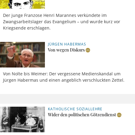
Der junge Franzose Henri Marannes verkündete im
Zwangsarbeitslager das Evangelium – und wurde kurz vor
Kriegsende erschlagen.
JÜRGEN HABERMAS
18.03.2026,
Sebastian
21 Uhr
Sasse
Von wegen Diskurs
Von Nolte bis Weimer: Der vergessene Medienskandal um
Jürgen Habermas und einen angeblich verschluckten Zettel.
KATHOLISCHE SOZIALLEHRE
20.02.2026,
Maximilian
15 Uhr
Welticke
Wider den politischen Götzendienst