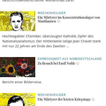
Geschichtswissenschaftler Mohammad Zarei.
WOCHENHEILIGER
24.04.2026,
Claudia
05 Uhr
Kock
Ein Märtyrer im Konzentrationslager von
Mauthausen
Hochbegabter Chemiker, überzeugter Katholik, Opfer des
Nationalsozialismus: Der mittlerweile selige Jean Chavet starb
mit nur 22 Jahren am Ende des Zweiten ...
EXPRESSIONIST AUS NORDDEUTSCHLAND
18.04.2026,
Michael
17 Uhr
Göring
Zu Besuch bei Emil Nolde
Bericht einer Bilderreise.
WOCHENHEILIGER
04.04.2026,
Claudia
05 Uhr
Kock
Ein Märtyrer der letzten Kriegstage