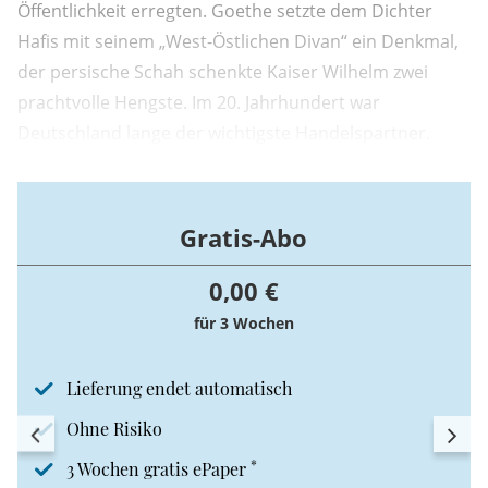
Öffentlichkeit erregten. Goethe setzte dem Dichter
Hafis mit seinem „West-Östlichen Divan“ ein Denkmal,
der persische Schah schenkte Kaiser Wilhelm zwei
prachtvolle Hengste. Im 20. Jahrhundert war
Deutschland lange der wichtigste Handelspartner.
Gratis-Abo
0,00 €
für 3 Wochen
Lieferung endet automatisch
Ohne Risiko
*
3 Wochen gratis ePaper