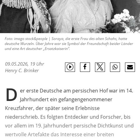
Foto: imago stock&people | Soraya, die erste Frau des alten Schahs, hatte
deutsche Wurzeln. Über Jahre war sie Symbol der Freundschaft beider Länder
und eine Art deutscher „Ersatzkaiserin“.
09.05.2026, 19 Uhr
Henry C. Brinker
D
er erste Deutsche am persischen Hof war im 14.
Jahrhundert ein gefangengenommener
Kreuzfahrer, der später seine Erlebnisse
niederschrieb. Es folgten Entdecker und Forscher, bis
vor allem im 19. Jahrhundert persische Dichtkunst und
wertvolle Artefakte das Interesse einer breiten