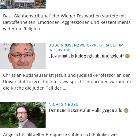
Das „Glaubenstribunal“ der Wiener Festwochen startete mit
Betroffenheiten, Emotionen, Aggressionen und Ressentiments
wider die Religion.
BUBER-ROSENZWEIG-PREISTRÄGER IM
23.05.2026,
Patrick
15 Uhr
Peters
INTERVIEW
„Jesus hat als Jude geglaubt und gelebt“
Christian Rutishauser ist Jesuit und Judaistik-Professor an der
Universität Luzern. Im Interview spricht er darüber, warum für
die Kirche die Juden Teil der ...
NICHTS NEUES
24.04.2026,
David
09 Uhr
Engels
Der neue Hexenwahn – alle gegen alle
Angesichts aktueller Ereignisse suhlen sich Politiker wie