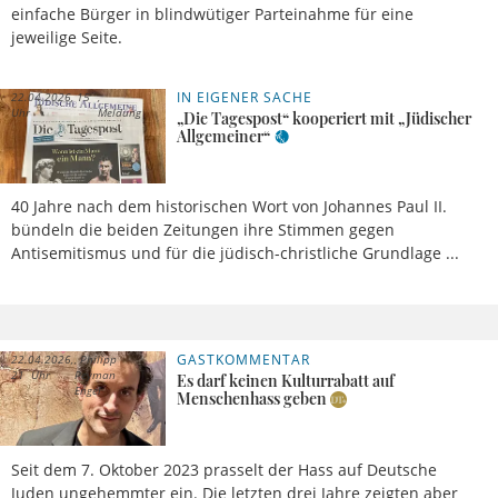
einfache Bürger in blindwütiger Parteinahme für eine
jeweilige Seite.
IN EIGENER SACHE
22.04.2026, 15
Uhr
Meldung
„Die Tagespost“ kooperiert mit „Jüdischer
Allgemeiner“
40 Jahre nach dem historischen Wort von Johannes Paul II.
bündeln die beiden Zeitungen ihre Stimmen gegen
Antisemitismus und für die jüdisch-christliche Grundlage ...
GASTKOMMENTAR
22.04.2026,
Philipp
21 Uhr
Peyman
Es darf keinen Kulturrabatt auf
Engel
Menschenhass geben
Seit dem 7. Oktober 2023 prasselt der Hass auf Deutsche
Juden ungehemmter ein. Die letzten drei Jahre zeigten aber