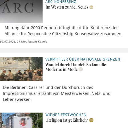
ARC-KONFERENZ
Im Westen zu viel Neues
Mit ungefähr 2000 Rednern bringt die dritte Konferenz der
Alliance for Responsible Citizenship Konservative zusammen.
01.07.2026, 21 Uhr
Matthis Kattnig
VERMITTLER ÜBER NATIONALE GRENZEN
20.06.2026,
José
17 Uhr
García
Wandel durch Handel: So kam die
Moderne in Mode
Die Berliner „Cassirer und der Durchbruch des
Impressionismus“ erzählt von Meisterwerken, Netz- und
Lebenswerken.
WIENER FESTWOCHEN
30.05.2026,
Stephan
16 Uhr
Baier
„Religion ist gefährlich“