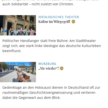
auch Solidarität – nicht zuletzt von Christen.
IDEOLOGISCHES THEATER
18.04.2026,
Oliver
15 Uhr
Habedank
Kultur im Würgegriff
Politischer Handlanger statt freie Bühne: Am Stadttheater
zeigt sich, wie stark linke Ideologie das deutsche Kulturleben
beeinflusst.
WÜRZBURG
11.04.2026,
Julian
05 Uhr
Marius Plutz
„Nie wieder“?
Gedenktage an den Holocaust dienen in Deutschland oft zur
routinemäßigen Geschichtsvergewisserung und verlieren
dabei die Gegenwart aus dem Blick.