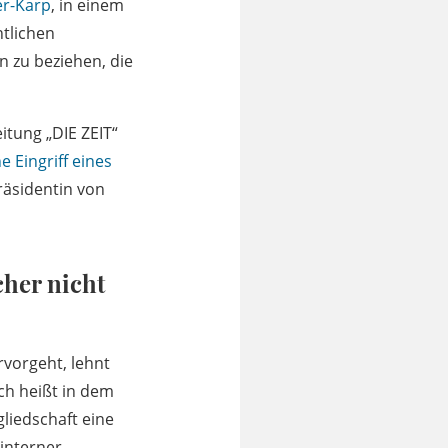
er-Karp
, in einem
ntlichen
 zu beziehen, die
eitung „DIE ZEIT“
e Eingriff eines
räsidentin von
her nicht
rvorgeht, lehnt
ich heißt in dem
gliedschaft eine
interner