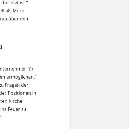
besetzt ist.“
ll als Mord
 Frau über dem
n
Unternehmer für
ben ermöglichen.“
zu Fragen der
der Positionen in
mten Kirche
ins Feuer zu
r