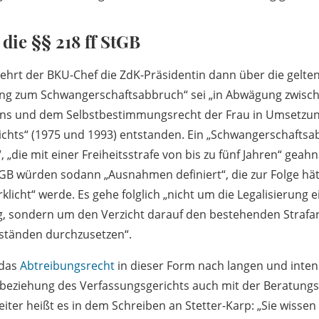
die §§ 218 ff StGB
ehrt der BKU-Chef die ZdK-Präsidentin dann über die gelte
lung zum Schwangerschaftsabbruch“ sei „in Abwägung zwisc
s und dem Selbstbestimmungsrecht der Frau in Umsetzung
chts“ (1975 und 1993) entstanden. Ein „Schwangerschaftsa
t“, „die mit einer Freiheitsstrafe von bis zu fünf Jahren“ gea
StGB würden sodann „Ausnahmen definiert“, die zur Folge hät
klicht“ werde. Es gehe folglich „nicht um die Legalisierung e
g, sondern um den Verzicht darauf den bestehenden Strafa
mständen durchzusetzen“.
„das
Abtreibungsrecht
in dieser Form nach langen und inten
nbeziehung des Verfassungsgerichts auch mit der Beratungs
ter heißt es in dem Schreiben an Stetter-Karp: „Sie wissen 