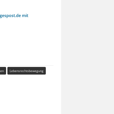
agespost.de mit
ken
Lebensrechtsbewegung