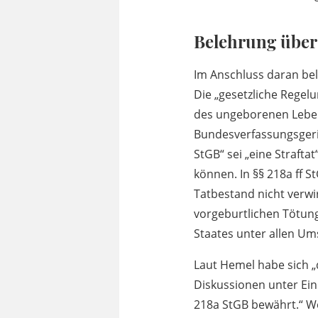
Belehrung über 
Im Anschluss daran bel
Die „gesetzliche Rege
des ungeborenen Leben
Bundesverfassungsgeri
StGB“ sei „eine Strafta
können. In §§ 218a ff 
Tatbestand nicht verwir
vorgeburtlichen Tötun
Staates unter allen U
Laut Hemel habe sich 
Diskussionen unter Ei
218a StGB bewährt.“ Wei