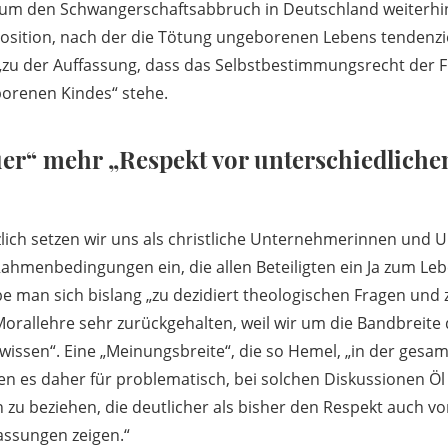
um den Schwangerschaftsabbruch in Deutschland weiterhin 
Position, nach der die Tötung ungeborenen Lebens tendenzie
 „zu der Auffassung, dass das Selbstbestimmungsrecht der
orenen Kindes“ stehe.
euer“ mehr „Respekt vor unterschiedliche
lich setzen wir uns als christliche Unternehmerinnen und 
Rahmenbedingungen ein, die allen Beteiligten ein Ja zum Le
e man sich bislang „zu dezidiert theologischen Fragen und 
Morallehre sehr zurückgehalten, weil wir um die Bandbreite 
 wissen“. Eine „Meinungsbreite“, die so Hemel, „in der gesa
en es daher für problematisch, bei solchen Diskussionen Öl 
n zu beziehen, die deutlicher als bisher den Respekt auch vo
assungen zeigen.“