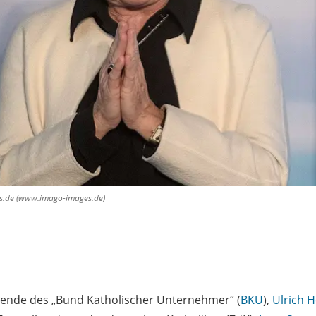
es.de (www.imago-images.de)
zende des „Bund Katholischer Unternehmer“ (
BKU
),
Ulrich 