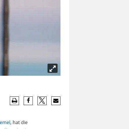
Hemel
, hat die