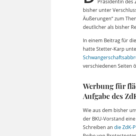
Präsidentin des 
bisher unter Verschlus
Äußerungen“ zum Thema 
deutlicher als bisher 
In einem Beitrag für di
hatte Stetter-Karp un
Schwangerschaftsabbru
verschiedenen Seiten öf
Werbung für fl
Aufgabe des Zd
Wie aus dem bisher unv
der BKU-Vorstand eine ö
Schreiben an
die ZdK-P
Reihe von Protestnoten