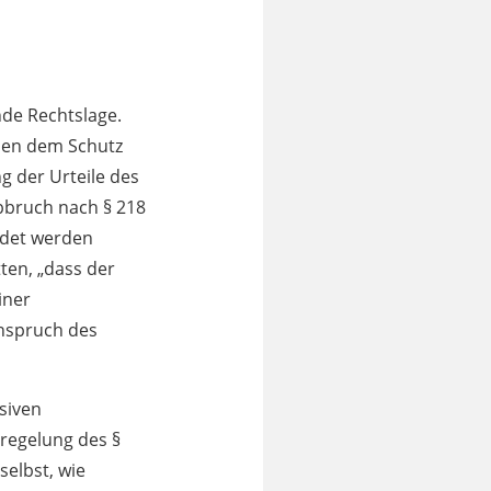
nde Rechtslage.
hen dem Schutz
 der Urteile des
bbruch nach § 218
hndet werden
ten, „dass der
iner
nspruch des
siven
regelung des §
selbst, wie