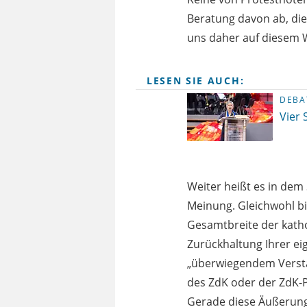
Beratung davon ab, di
uns daher auf diesem W
LESEN SIE AUCH:
DEBA
Vier 
Weiter heißt es in dem
Meinung. Gleichwohl bit
Gesamtbreite der katho
Zurückhaltung Ihrer ei
„überwiegendem Verstän
des ZdK oder der ZdK-P
Gerade diese Äußerung 