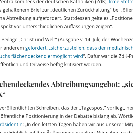
Zentralkomitees der deutschen Katholiken (ZdK),
Irme Stett
s gehaltenem Brief zur „deutlichen Zurückhaltung“ bei „öffe
Abtreibung aufgefordert. Stattdessen gelte es „Positionen
Respekt vor unterschiedlichen Auffassungen zeigen“.
e Beilage „Christ und Welt“ (Ausgabe v. 14. Juli) der Wochenz
ter anderem
gefordert, „sicherzustellen, dass der medizinisch
chs flächendeckend ermöglicht wird
“. Dafür war die ZdK-P
fentlich und teilweise heftig kritisiert worden.
ächendeckendes Abtreibungsangebot: „sic
K“
eröffentlichten Schreiben, das der „Tagespost“ vorliegt, he
ffentliche Positionierung in der Debatte bislang ab. Wörtl
räsidentin
: „In den letzten Tagen haben wir aus unserer Mit
 im Hinblick auf Ihre Äußerungen erhalten. Wir sehen nach 