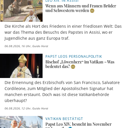
LEO XIV. IN ASSISI
Wenn aus Männern und Frauen Brüder
und Schwestern werden
Die Kirche als Hort des Friedens in einer friedlosen Welt: Das
war das Thema des Besuchs des Papstes in Assisi, wo er
Jugendliche aus ganz Europa traf.
06.08.2026, 16 Uhr
Guido Horst
PAPST LEOS PERSONALPOLITIK
Bischof „Löwenherz“ im Vatikan – Was
bedeutet das?
Die Ernennung des Erzbischofs von San Francisco, Salvatore
Cordileone, zum Mitglied der Apostolischen Signatur hat
manchen erstaunt. Doch was ist diese Vatikanbehörde
überhaupt?
06.08.2026, 12 Uhr
Guido Horst
VATIKAN BESTÄTIGT
Papst Leo XIV. besucht im November