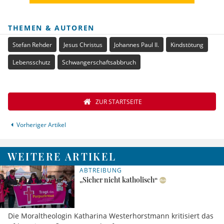
THEMEN & AUTOREN
Stefan Rehder
Jesus Christus
Johannes Paul II.
Kindstötung
Lebensschutz
Schwangerschaftsabbruch
ZUR STARTSEITE
Vorheriger Artikel
WEITERE ARTIKEL
ABTREIBUNG
„Sicher nicht katholisch“
Die Moraltheologin Katharina Westerhorstmann kritisiert das