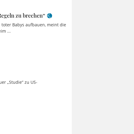
 Regeln zu brechen“
n toter Babys aufbauen, meint die
im ...
uer „Studie“ zu US-