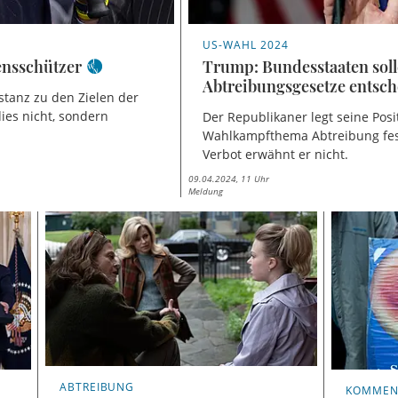
US-WAHL 2024
ensschützer
Trump: Bundesstaaten soll
Abtreibungsgesetze entsc
stanz zu den Zielen der
ies nicht, sondern
Der Republikaner legt seine Pos
Wahlkampfthema Abtreibung fest
Verbot erwähnt er nicht.
09.04.2024, 11 Uhr
Meldung
ABTREIBUNG
KOMMENT