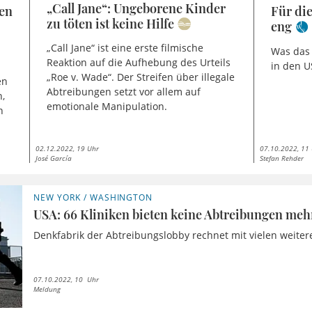
„Call Jane“: Ungeborene Kinder
den
Für di
zu töten ist keine Hilfe
eng
„Call Jane“ ist eine erste filmische
Was das 
Reaktion auf die Aufhebung des Urteils
in den 
„Roe v. Wade“. Der Streifen über illegale
en
Abtreibungen setzt vor allem auf
,
emotionale Manipulation.
n
02.12.2022, 19 Uhr
07.10.2022, 11
José García
Stefan Rehder
NEW YORK / WASHINGTON
USA: 66 Kliniken bieten keine Abtreibungen meh
Denkfabrik der Abtreibungslobby rechnet mit vielen weit
07.10.2022, 10 Uhr
Meldung