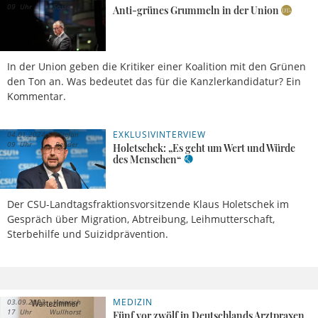
09 Uhr
Sasse
Anti-grünes Grummeln in der Union
In der Union geben die Kritiker einer Koalition mit den Grünen
den Ton an. Was bedeutet das für die Kanzlerkandidatur? Ein
Kommentar.
EXKLUSIVINTERVIEW
04.01.2024,
Stefan
09 Uhr
Rehder
Holetschek: „Es geht um Wert und Würde
des Menschen“
Der CSU-Landtagsfraktionsvorsitzende Klaus Holetschek im
Gespräch über Migration, Abtreibung, Leihmutterschaft,
Sterbehilfe und Suizidprävention.
MEDIZIN
03.09.2023,
Heinrich
17 Uhr
Wullhorst
Fünf vor zwölf in Deutschlands Arztpraxen