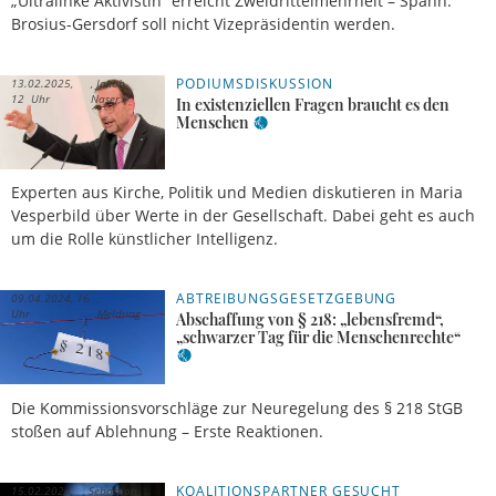
„Ultralinke Aktivistin“ erreicht Zweidrittelmehrheit – Spahn:
Brosius-Gersdorf soll nicht Vizepräsidentin werden.
PODIUMSDISKUSSION
13.02.2025,
Jakob
12 Uhr
Naser
In existenziellen Fragen braucht es den
Menschen
Experten aus Kirche, Politik und Medien diskutieren in Maria
Vesperbild über Werte in der Gesellschaft. Dabei geht es auch
um die Rolle künstlicher Intelligenz.
ABTREIBUNGSGESETZGEBUNG
09.04.2024, 16
Uhr
Meldung
Abschaffung von § 218: „lebensfremd“,
„schwarzer Tag für die Menschenrechte“
Die Kommissionsvorschläge zur Neuregelung des § 218 StGB
stoßen auf Ablehnung – Erste Reaktionen.
KOALITIONSPARTNER GESUCHT
15.02.2024,
Sebastian