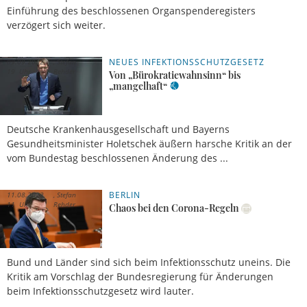
Einführung des beschlossenen Organspenderegisters
verzögert sich weiter.
NEUES INFEKTIONSSCHUTZGESETZ
09.09.2022,
Stefan
19 Uhr
Rehder
Von „Bürokratiewahnsinn“ bis
„mangelhaft“
Deutsche Krankenhausgesellschaft und Bayerns
Gesundheitsminister Holetschek äußern harsche Kritik an der
vom Bundestag beschlossenen Änderung des ...
BERLIN
11.08.2022,
Stefan
11 Uhr
Rehder
Chaos bei den Corona-Regeln
Bund und Länder sind sich beim Infektionsschutz uneins. Die
Kritik am Vorschlag der Bundesregierung für Änderungen
beim Infektionsschutzgesetz wird lauter.