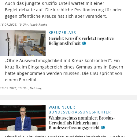
Auch das jüngste Kruzifix-Urteil wartet mit einer
Begleitdebatte auf. Die kirchliche Positionierung für oder
gegen öffentliche Kreuze hat sich aber verändert.
16.07.2025, 19 Uhr
Jakob Ranke
KREUZERLASS
Gericht: Kruzifix verletzt negative
Religionsfreiheit
„Ohne Ausweichmöglichkeit mit Kreuz konfrontiert": Ein
Kruzifix im Eingangsbereich eines Gymnasiums in Bayern
hätte abgenommen werden müssen. Die CSU spricht von
einem Einzelfall.
10.07.2025, 15 Uhr
Meldung
WAHL NEUER
08.07.2025, 09
Uhr
Meldung
BUNDESVERFASSUNGSRICHTER
Wahlausschuss nominiert Brosius-
Gersdorf als Richterin am
Bundesverfassungsgericht